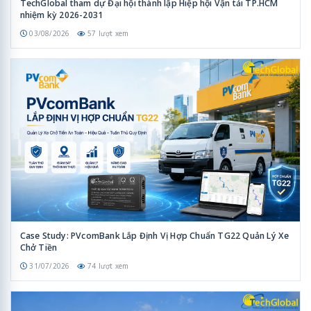
TechGlobal tham dự Đại hội thành lập Hiệp hội Vận tải TP.HCM
nhiệm kỳ 2026-2031
03/08/2026
57 lượt xem
Case Study: PVcomBank Lắp Định Vị Hợp Chuẩn TG22 Quản Lý Xe
Chở Tiền
31/07/2026
74 lượt xem