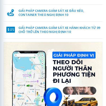
GIẢI PHÁP CAMERA GIÁM SÁT XE ĐẦU KÉO,
CONTAINER THEO NGHỊ ĐỊNH 10
GIẢI PHÁP CAMERA GIÁM SÁT XE HÀNH KHÁCH TỪ 09
CHỖ TRỞ LÊN THEO NGHỊ ĐỊNH 10