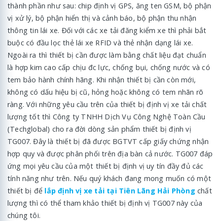
thành phần như sau: chip định vị GPS, ăng ten GSM, bộ phận
vị xử lý, bộ phận hiển thị và cảnh báo, bộ phận thu nhận
thông tin lái xe. Đối với các xe tải đăng kiểm xe thì phải bắt
buộc có đầu lọc thẻ lái xe RFID và thẻ nhận dạng lái xe.
Ngoài ra thì thiết bị cần được làm bằng chất liệu đạt chuẩn
là hợp kim cao cấp chịu đc lực, chống bụi, chống nước và có
tem bảo hành chính hãng. Khi nhận thiết bị cần còn mới,
không có dấu hiệu bị cũ, hỏng hoặc không có tem nhãn rõ
ràng. Với những yêu cầu trên của thiết bị định vị xe tải chất
lượng tốt thì Công ty TNHH Dịch Vụ Công Nghệ Toàn Cầu
(Techglobal) cho ra đời dòng sản phẩm thiết bị định vị
TG007. Đây là thiết bị đã được BGTVT cấp giấy chứng nhận
hợp quy và được phân phối trên địa bàn cả nước. TG007 đáp
ứng mọi yêu cầu của một thiết bị định vị uy tín đầy đủ các
tính năng như trên. Nếu quý khách đang mong muốn có một
thiết bị để
lắp định vị xe tải tại Tiên Lãng Hải Phòng
chất
lượng thì có thể tham khảo thiết bị định vị TG007 này của
chúng tôi.