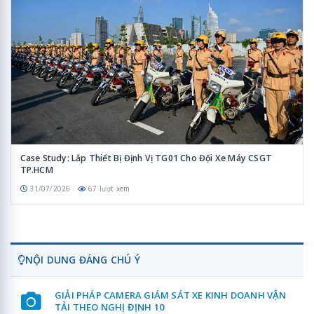
Case Study: Lắp Thiết Bị Định Vị TG01 Cho Đội Xe Máy CSGT
TP.HCM
31/07/2026
67 lượt xem
NỘI DUNG ĐÁNG CHÚ Ý
GIẢI PHÁP CAMERA GIÁM SÁT XE KINH DOANH VẬN
TẢI THEO NGHỊ ĐỊNH 10