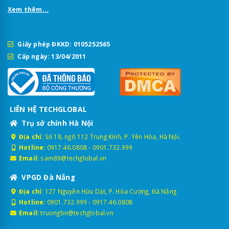
Xem thêm...
Giấy phép ĐKKD: 0105252565
Cấp ngày: 13/04/2011
LIÊN HỆ TECHGLOBAL
Trụ sở chính Hà Nội
Địa chỉ:
Số 18, ngõ 112 Trung Kính, P. Yên Hòa, Hà Nội.
Hotline:
0917.46.0808
-
0901.732.999
Email:
sam89@techglobal.vn
VPGD Đà Nẵng
Địa chỉ:
127 Nguyễn Hữu Dật, P. Hòa Cường, Đà Nẵng
Hotline:
0901.732.999
-
0917.46.0808
Email:
truongbn@techglobal.vn