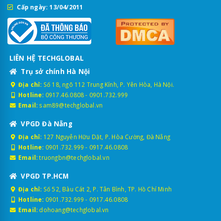
Cấp ngày: 13/04/2011
LIÊN HỆ TECHGLOBAL
Trụ sở chính Hà Nội
Địa chỉ:
Số 18, ngõ 112 Trung Kính, P. Yên Hòa, Hà Nội.
Hotline:
0917.46.0808
-
0901.732.999
Email:
sam89@techglobal.vn
VPGD Đà Nẵng
Địa chỉ:
127 Nguyễn Hữu Dật, P. Hòa Cường, Đà Nẵng
Hotline:
0901.732.999
-
0917.46.0808
Email:
truongbn@techglobal.vn
VPGD TP.HCM
Địa chỉ:
Số 52, Bàu Cát 2, P. Tân Bình, TP. Hồ Chí Minh
Hotline:
0901.732.999
-
0917.46.0808
Email:
dohoang@techglobal.vn