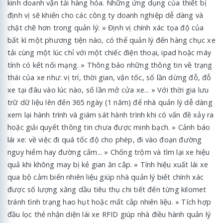
kinh doanh vận tải hàng hóa. Những ứng dụng của thiết bị
định vị sẽ khiến cho các công ty doanh nghiệp dễ dàng và
chặt chẽ hơn trong quản lý: » Định vị chính xác tọa độ của
bất kì một phương tiện nào, có thể quản lý đến hàng chục xe
tải cùng một lúc chỉ với một chiếc điện thoại, ipad hoặc máy
tính có kết nối mạng. » Thông báo những thông tin về trạng
thái của xe như: vị trí, thời gian, vận tốc, số lần dừng đỗ, đỗ
xe tại đâu vào lúc nào, số lần mở cửa xe... » Với thời gia lưu
trữ dữ liệu lên đến 365 ngày (1 năm) để nhà quản lý dễ dàng
xem lại hành trình và giám sát hành trình khi có vấn đề xảy ra
hoặc giải quyết thông tin chưa được minh bạch. » Cảnh báo
lái xe: về việc đi quá tốc độ cho phép, đi vào đoạn đường
nguy hiểm hay đường cấm... » Chống trộm và tìm lại xe hiệu
quả khi không may bị kẻ gian ăn cắp. » Tính hiệu xuất lái xe
qua bộ cảm biến nhiên liệu giúp nhà quản lý biết chính xác
được số lượng xăng dầu tiêu thụ chi tiết đến từng kilomet
tránh tình trạng hao hụt hoặc mất cắp nhiên liệu. » Tích hợp
đầu lọc thẻ nhận diện lái xe RFID giúp nhà điều hành quản lý