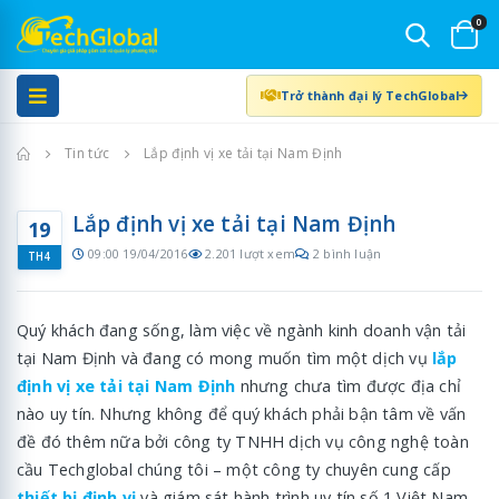
0
Trở thành đại lý TechGlobal
Trang chủ
Tin tức
Lắp định vị xe tải tại Nam Định
Lắp định vị xe tải tại Nam Định
19
09:00 19/04/2016
2.201 lượt xem
2 bình luận
TH4
Quý khách đang sống, làm việc về ngành kinh doanh vận tải
tại Nam Định và đang có mong muốn tìm một dịch vụ
lắp
định vị xe tải tại Nam Định
nhưng chưa tìm được địa chỉ
nào uy tín. Nhưng không để quý khách phải bận tâm về vấn
đề đó thêm nữa bởi công ty TNHH dịch vụ công nghệ toàn
cầu Techglobal chúng tôi – một công ty chuyên cung cấp
thiết bị định vị
và giám sát hành trình uy tín số 1 Việt Nam,