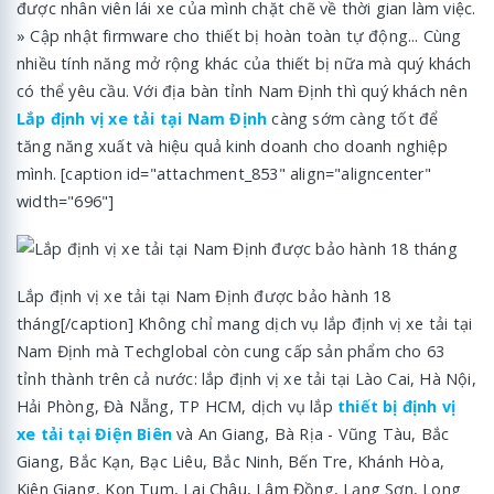
được nhân viên lái xe của mình chặt chẽ về thời gian làm việc.
» Cập nhật firmware cho thiết bị hoàn toàn tự động... Cùng
nhiều tính năng mở rộng khác của thiết bị nữa mà quý khách
có thể yêu cầu. Với địa bàn tỉnh Nam Định thì quý khách nên
Lắp định vị xe tải tại Nam Định
càng sớm càng tốt để
tăng năng xuất và hiệu quả kinh doanh cho doanh nghiệp
mình. [caption id="attachment_853" align="aligncenter"
width="696"]
Lắp định vị xe tải tại Nam Định được bảo hành 18
tháng[/caption] Không chỉ mang dịch vụ lắp định vị xe tải tại
Nam Định mà Techglobal còn cung cấp sản phẩm cho 63
tỉnh thành trên cả nước: lắp định vị xe tải tại Lào Cai, Hà Nội,
Hải Phòng, Đà Nẵng, TP HCM, dịch vụ lắp
thiết bị định vị
xe tải tại Điện Biên
và An Giang, Bà Rịa - Vũng Tàu, Bắc
Giang, Bắc Kạn, Bạc Liêu, Bắc Ninh, Bến Tre, Khánh Hòa,
Kiên Giang, Kon Tum, Lai Châu, Lâm Đồng, Lạng Sơn, Long