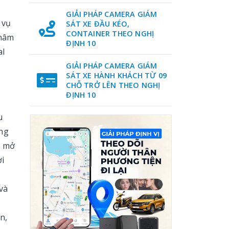
GIẢI PHÁP CAMERA GIÁM
 vụ
SÁT XE ĐẦU KÉO,
CONTAINER THEO NGHỊ
châm
ĐỊNH 10
al
GIẢI PHÁP CAMERA GIÁM
SÁT XE HÀNH KHÁCH TỪ 09
CHỖ TRỞ LÊN THEO NGHỊ
ĐỊNH 10
u
ộng
g mở
ời
 và
n,