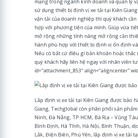
mạng trong ngành kinh doanh và quản lý v
sử dụng thiết bị định vị xe tải tại Kiên Gi
vận tải của doanh nghiệp thì quý khách cần 
hợp với phương tiện của mình. Giúp vừa tiết 
mở rộng những tính năng mở rộng cần thiết 
hành phù hợp với thiết bị định vị ổn định v
Nếu có bất cứ điều gì băn khoăn hoặc thắc mắ
quý khách hãy liên hệ ngay với nhân viên tư
id="attachment_853" align="aligncenter" wi
Lắp định vị xe tải tại Kiên Giang được bảo h
Giang, Techglobal còn phân phối sản phẩm t
Ninh, Đà Nẵng, TP HCM, Bà Rịa – Vũng Tàu, B
Bình Định, Hà Tĩnh, Hà Nội, Bình Thuận, dị
Lắk, Điện Biên, Phú Yên, lắp định vị xe tải