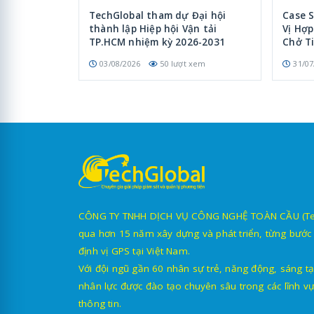
TechGlobal tham dự Đại hội
Case 
thành lập Hiệp hội Vận tải
Vị Hợ
TP.HCM nhiệm kỳ 2026-2031
Chở T
03/08/2026
50 lượt xem
31/07
CÔNG TY TNHH DỊCH VỤ CÔNG NGHỆ TOÀN CẦU (TechG
qua hơn 15 năm xây dựng và phát triển, từng bước 
định vị GPS tại Việt Nam.
Với đội ngũ gần 60 nhân sự trẻ, năng động, sáng tạ
nhân lực được đào tạo chuyên sâu trong các lĩnh vự
thông tin.