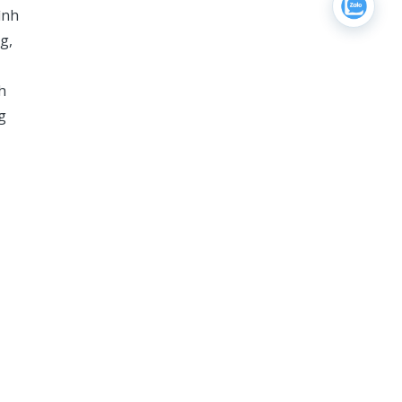
ình
g,
h
g