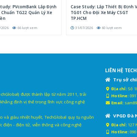
Study: PVcomBank Lắp Định
Case Study: Lắp Thiết Bị Định V
p Chuẩn TG22 Quản Lý Xe
TG01 Cho Đội Xe Máy CSGT
iền
TP.HCM
/2026
66 lượt xem
31/07/2026
60 lượt xem
LIÊN HỆ TEC
Trụ sở chí
Địa chỉ:
Số 18
lobal) được thành lập từ năm 2011, trải
Hotline:
091
khẳng định vị thế trong lĩnh vực công nghệ
Email:
sam89
VPGD Đà 
o và giàu nhiệt huyết, TechGlobal quy tụ nguồn
c điện - điện tử, viễn thông và công nghệ
Địa chỉ:
127 
Hotline:
090