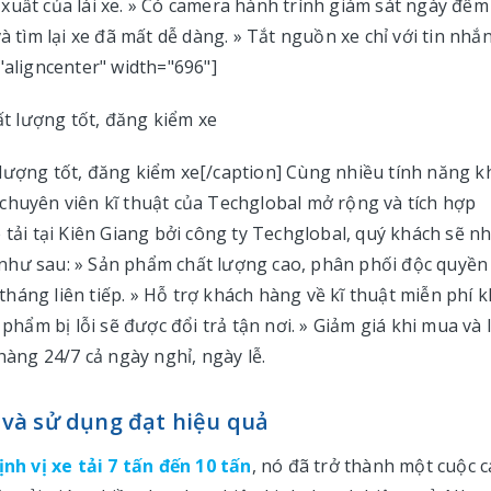
xuất của lái xe. » Có camera hành trình giám sát ngày đêm
à tìm lại xe đã mất dễ dàng. » Tắt nguồn xe chỉ với tin nhắ
"aligncenter" width="696"]
ất lượng tốt, đăng kiểm xe[/caption] Cùng nhiều tính năng k
chuyên viên kĩ thuật của Techglobal mở rộng và tích hợp
 xe tải tại Kiên Giang bởi công ty Techglobal, quý khách sẽ n
như sau: » Sản phẩm chất lượng cao, phân phối độc quyền 
áng liên tiếp. » Hỗ trợ khách hàng về kĩ thuật miễn phí k
 phẩm bị lỗi sẽ được đổi trả tận nơi. » Giảm giá khi mua và 
hàng 24/7 cả ngày nghỉ, ngày lễ.
g và sử dụng đạt hiệu quả
định vị xe tải 7 tấn đến 10 tấn
, nó đã trở thành một cuộc 