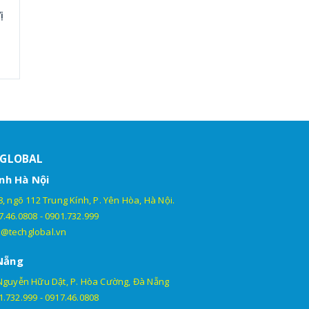
ị
HGLOBAL
nh Hà Nội
, ngõ 112 Trung Kính, P. Yên Hòa, Hà Nội.
7.46.0808
-
0901.732.999
@techglobal.vn
Nẵng
Nguyễn Hữu Dật, P. Hòa Cường, Đà Nẵng
1.732.999
-
0917.46.0808