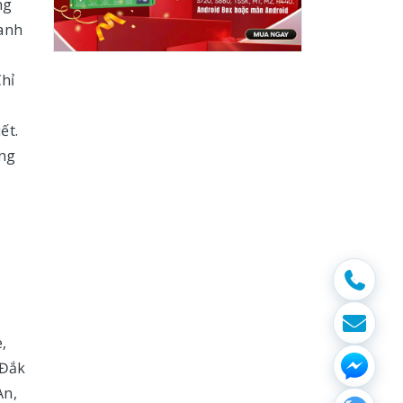
ng
oanh
Chỉ
ết.
ang
,
 Đắk
An,