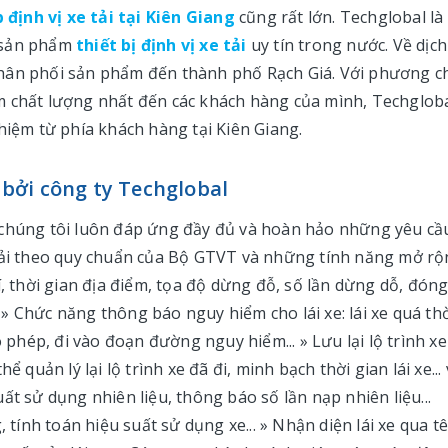
p định vị xe tải tại Kiên Giang
cũng rất lớn. Techglobal là
i sản phẩm
thiết bị định vị xe tải
uy tín trong nước. Về dịch
ôi phân phối sản phẩm đến thành phố Rạch Giá. Với phương 
m chất lượng nhất đến các khách hàng của mình, Techglob
hiệm từ phía khách hàng tại Kiên Giang.
g bởi công ty Techglobal
 ty chúng tôi luôn đáp ứng đầy đủ và hoàn hảo những yêu cầ
ải theo quy chuẩn của Bộ GTVT và những tính năng mở r
í, thời gian địa điểm, tọa độ dừng đỗ, số lần dừng dỗ, đón
.. » Chức năng thông báo nguy hiểm cho lái xe: lái xe quá th
o phép, đi vào đoạn đường nguy hiểm... » Lưu lại lộ trình xe
 quản lý lại lộ trình xe đã đi, minh bạch thời gian lái xe...
ất sử dụng nhiên liệu, thông báo số lần nạp nhiên liệu...
 tính toán hiệu suất sử dụng xe... » Nhận diện lái xe qua tê