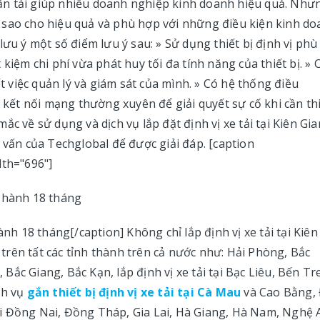
ận tải giúp nhiều doanh nghiệp kinh doanh hiệu quả. Như
ang sao cho hiệu quả và phù hợp với những điều kiện kinh d
lưu ý một số điểm lưu ý sau: » Sử dụng thiết bị định vị phù
kiệm chi phí vừa phát huy tối đa tính năng của thiết bị. » 
việc quản lý và giám sát của mình. » Có hệ thống điều
à kết nối mạng thường xuyên để giải quyết sự cố khi cần thi
c về sử dụng và dịch vụ lắp đặt định vị xe tải tại Kiên Gi
 vấn của Techglobal để được giải đáp. [caption
dth="696"]
ành 18 tháng[/caption] Không chỉ lắp định vị xe tải tại Kiên
rên tất các tỉnh thành trên cả nước như: Hải Phòng, Bắc
ắc Giang, Bắc Kạn, lắp định vị xe tải tại Bạc Liêu, Bến Tre
ch vụ
gắn thiết bị định vị xe tải tại Cà Mau
và Cao Bằng,
 tại Đồng Nai, Đồng Tháp, Gia Lai, Hà Giang, Hà Nam, Nghệ 