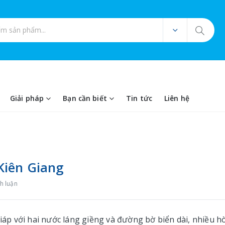
ản phẩm
Giải pháp
Bạn cần biết
Tin tức
Liên hệ
 Kiên Giang
h luận
giáp với hai nước láng giềng và đường bờ biển dài, nhiều h