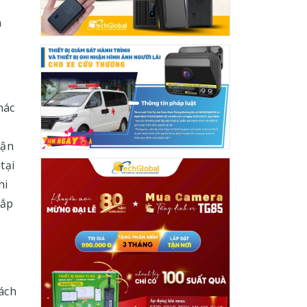
n
hác
hận
tại
hi
lắp
cách