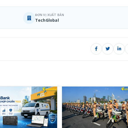
ĐƠN VỊ XUẤT BẢN
TechGlobal