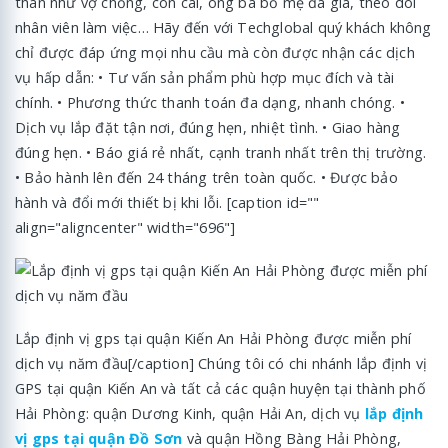
thân như vợ chồng, con cái, ông bà bố mẹ đã già, theo dõi
nhân viên làm việc… Hãy đến với Techglobal quý khách không
chỉ được đáp ứng mọi nhu cầu mà còn được nhận các dịch
vụ hấp dẫn: • Tư vấn sản phẩm phù hợp mục đích và tài
chính. • Phương thức thanh toán đa dạng, nhanh chóng. •
Dịch vụ lắp đặt tận nơi, đúng hẹn, nhiệt tình. • Giao hàng
đúng hẹn. • Báo giá rẻ nhất, cạnh tranh nhất trên thị trường.
• Bảo hành lên đến 24 tháng trên toàn quốc. • Được bảo
hành và đổi mới thiết bị khi lỗi. [caption id=""
align="aligncenter" width="696"]
Lắp định vị gps tại quận Kiến An Hải Phòng được miễn phí
dịch vụ năm đầu[/caption] Chúng tôi có chi nhánh lắp định vị
GPS tại quận Kiến An và tất cả các quận huyện tại thành phố
Hải Phòng: quận Dương Kinh, quận Hải An, dịch vụ
lắp định
vị gps tại quận Đồ Sơn
và quận Hồng Bàng Hải Phòng,