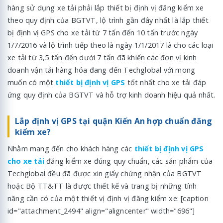
hàng sử dụng xe tải phải lắp thiết bị định vị đăng kiểm xe
theo quy định của BGTVT, lộ trình gần đây nhất là lắp thiết
bị định vị GPS cho xe tải từ 7 tấn đến 10 tấn trước ngày
1/7/2016 và lộ trình tiếp theo là ngày 1/1/2017 là cho các loại
xe tải từ 3,5 tấn đến dưới 7 tấn đã khiến các đơn vị kinh
doanh vận tải hàng hóa đang đến Techglobal với mong
muốn có một
thiết bị định vị GPS
tốt nhất cho xe tải đáp
ứng quy định của BGTVT và hỗ trợ kinh doanh hiệu quả nhất.
Lắp định vị GPS tại quận Kiến An hợp chuẩn đăng
kiểm xe?
Nhằm mang đến cho khách hàng các
thiết bị định vị GPS
cho xe tải
đăng kiểm xe đúng quy chuẩn, các sản phẩm của
Techglobal đều đã được xin giấy chứng nhận của BGTVT
hoặc Bộ TT&TT là được thiết kế và trang bị những tính
năng cần có của một thiết vị định vị đăng kiểm xe: [caption
id="attachment_2494" align="aligncenter" width="696"]