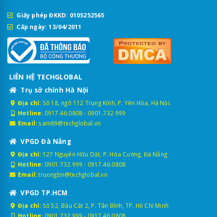
Giấy phép ĐKKD: 0105252565
Cấp ngày: 13/04/2011
LIÊN HỆ TECHGLOBAL
Trụ sở chính Hà Nội
Địa chỉ:
Số 18, ngõ 112 Trung Kính, P. Yên Hòa, Hà Nội.
Hotline:
0917.46.0808
-
0901.732.999
Email:
sam89@techglobal.vn
VPGD Đà Nẵng
Địa chỉ:
127 Nguyễn Hữu Dật, P. Hòa Cường, Đà Nẵng
Hotline:
0901.732.999
-
0917.46.0808
Email:
truongbn@techglobal.vn
VPGD TP.HCM
Địa chỉ:
Số 52, Bàu Cát 2, P. Tân Bình, TP. Hồ Chí Minh
Hotline:
0901.732.999
-
0917.46.0808