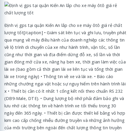
Định vị gps tại quận Kiến An lắp cho xe máy ôtô giá rẻ chất
lượng tốt[/caption] • Giám sát liên tục và ghi lưu, truyền phát
qua mạng về máy điều hành của doanh nghiệp các thông tin
về lộ trình di chuyển của xe như hành trình, vận tốc, số lần
cũng như thời gian và địa điểm dừng đỗ xe, số lần và thời
gian đóng mở cửa xe, nâng hạ ben xe, thời gian làm việc của
lái xe (bao gồm cả thời gian lái xe liên tục và tổng thời gian
lái xe trong ngày) • Thông tin về xe và lái xe. • Báo cáo
những chướng ngại vật hoặc sự nguy hiểm trên hành trình lái
x • Thiết bị cần có ít nhất 1 cổng kết nối theo chuẩn RS 232
(DB9-Male, DTE). • Dung lượng bộ nhớ phải đảm bảo ghi và
lưu nhớ các thông tin về hành trình xe tối thiểu trong 30
ngày đến 365 ngày. • Thiết bị cần được thiết kế bằng vỏ hợp
kim cao cấp chống nhiễu đường truyền và những ảnh hưởng
của môi trường bên ngoài đến chất lượng thông tin truyền