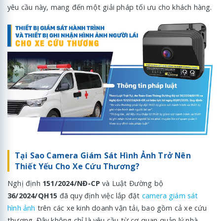
yêu cầu này, mang đến một giải pháp tối ưu cho khách hàng.
Tại Sao Camera Giám Sát Hình Ảnh Trở Nên
Thiết Yếu Cho Xe Cứu Thương?
Nghị định
151/2024/NĐ-CP
và Luật Đường bộ
36/2024/QH15
đã quy định việc lắp đặt
camera giám sát
hình ảnh
trên các xe kinh doanh vận tải, bao gồm cả xe cứu
thương. Đây không chỉ là yêu cầu từ cơ quan quản lý nhà