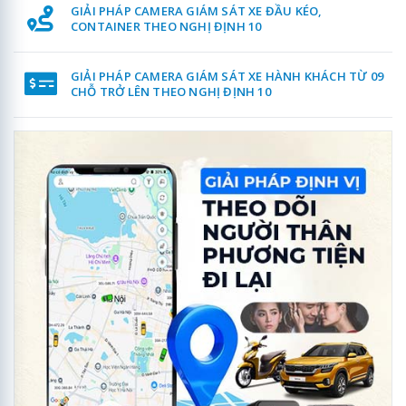
GIẢI PHÁP CAMERA GIÁM SÁT XE ĐẦU KÉO,
CONTAINER THEO NGHỊ ĐỊNH 10
GIẢI PHÁP CAMERA GIÁM SÁT XE HÀNH KHÁCH TỪ 09
CHỖ TRỞ LÊN THEO NGHỊ ĐỊNH 10