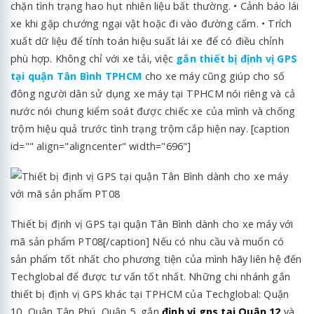
chặn tình trạng hao hụt nhiên liệu bất thường. • Cảnh báo lái
xe khi gặp chướng ngại vật hoặc đi vào đường cấm. • Trích
xuất dữ liệu để tính toán hiệu suất lái xe để có điều chỉnh
phù hợp. Không chỉ với xe tải, việc
gắn thiết bị định vị GPS
tại quận Tân Bình TPHCM
cho xe máy cũng giúp cho số
đông người dân sử dụng xe máy tại TPHCM nói riêng và cả
nước nói chung kiểm soát được chiếc xe của mình và chống
trộm hiệu quả trước tình trạng trộm cắp hiện nay. [caption
id="" align="aligncenter" width="696"]
Thiết bị định vị GPS tại quận Tân Bình dành cho xe máy với
mã sản phẩm PT08[/caption] Nếu có nhu cầu và muốn có
sản phẩm tốt nhất cho phương tiện của mình hãy liên hệ đến
Techglobal để được tư vấn tốt nhất. Những chi nhánh gắn
thiết bị định vị GPS khác tại TPHCM của Techglobal: Quận
10, Quận Tân Phú, Quận 5, gắn
định vị gps tại Quận 12
và