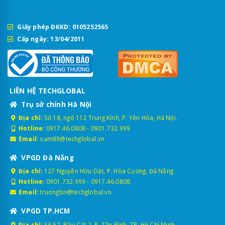
Giấy phép ĐKKD: 0105252565
Cấp ngày: 13/04/2011
LIÊN HỆ TECHGLOBAL
Trụ sở chính Hà Nội
Địa chỉ:
Số 18, ngõ 112 Trung Kính, P. Yên Hòa, Hà Nội.
Hotline:
0917.46.0808
-
0901.732.999
Email:
sam89@techglobal.vn
VPGD Đà Nẵng
Địa chỉ:
127 Nguyễn Hữu Dật, P. Hòa Cường, Đà Nẵng
Hotline:
0901.732.999
-
0917.46.0808
Email:
truongbn@techglobal.vn
VPGD TP.HCM
Địa chỉ:
Số 52, Bàu Cát 2, P. Tân Bình, TP. Hồ Chí Minh