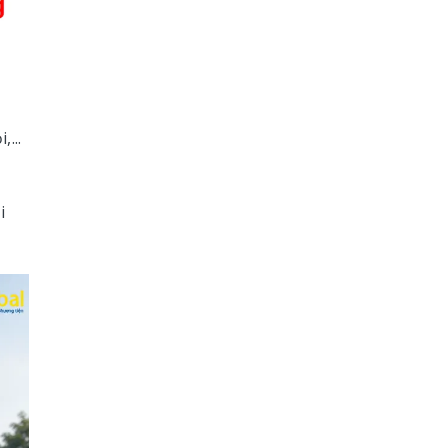
...
i