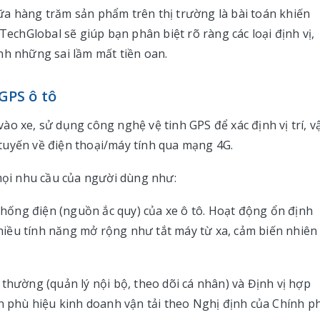
giữa hàng trăm sản phẩm trên thị trường là bài toán khiến
TechGlobal sẽ giúp bạn phân biệt rõ ràng các loại định vị,
nh những sai lầm mất tiền oan.
 GPS ô tô
 vào xe, sử dụng công nghệ vệ tinh GPS để xác định vị trí, v
c tuyến về điện thoại/máy tính qua mạng 4G.
 mọi nhu cầu của người dùng như:
 thống điện (nguồn ắc quy) của xe ô tô. Hoạt động ổn định
 nhiều tính năng mở rộng như tắt máy từ xa, cảm biến nhiên
hường (quản lý nội bộ, theo dõi cá nhân) và Định vị hợp
in phù hiệu kinh doanh vận tải theo Nghị định của Chính ph