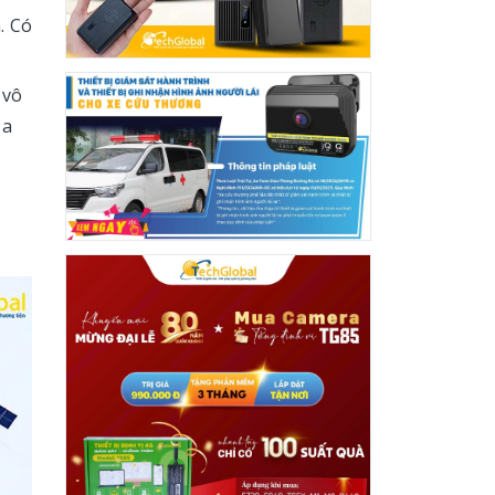
. Có
 vô
ủa