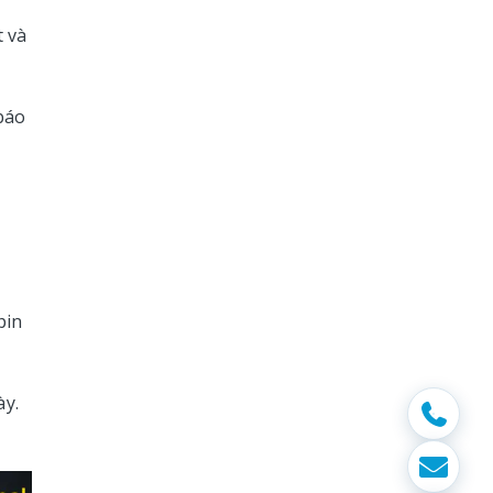
t và
báo
pin
ày.