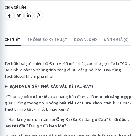
CHIA SẺ LÊN:
CHI TIẾT
THÔNG SỐ KỸ THUẬT
DOWNLOAD
ĐÁNH GIÁ (0)
TechGlobal giới thiệu bộ Định Vị 4G mới nhất, cực nhỏ gọn đó là TG01.
Bộ định vị này có những tính năng và ưu việt gì nổi bật? Hãy cũng
TechGlobal khám phá nhé!
►
BẠN ĐANG GẶP PHẢI CÁC VẤN ĐỀ SAU ĐÂY?
✅Thực sự
có quá nhiều
cửa hàng bán định vị. Bạn
bị choáng ngợp
giữa 1 rừng thông tin. Không biết
tiêu chí lựa chọn
thiết bị ra sao?
Thiết bị nào
tốt
? Thiết bị nào
kém
?
✅ Bạn là người quan tâm tới
Ông Xã/Bà Xã
đang
ở đâu
? Đã
đi đâu
và
hay
tới đâu
? Dừng ở đó
bao lâu
?