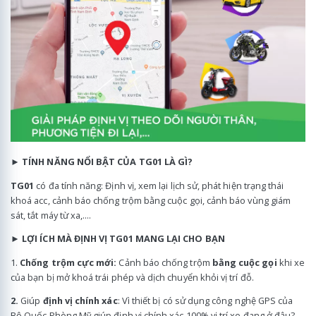
►
TÍNH NĂNG NỔI BẬT CỦA TG01 LÀ GÌ?
TG01
có đa tính năng: Định vị, xem lại lịch sử, phát hiện trạng thái
khoá acc, cảnh báo chống trộm bằng cuộc gọi, cảnh báo vùng giám
sát, tắt máy từ xa,....
►
LỢI ÍCH MÀ ĐỊNH VỊ TG01 MANG LẠI CHO BẠN
1.
Chống trộm cực mới:
Cảnh báo chống trộm
bằng cuộc gọi
khi xe
của bạn bị mở khoá trái phép và dịch chuyển khỏi vị trí đỗ.
2.
Giúp
định vị chính xác
: Vì thiết bị có sử dụng công nghệ GPS của
Bộ Quốc Phòng Mỹ giúp định vị chính xác 100% vị trí xe đang ở đâu?