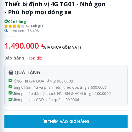
Thiết bị định vị 4G TG01 - Nhỏ gọn
- Phù hợp mọi dòng xe
Còn hàng
4 đánh giá
Lượt xem: 36.406
1.490.000
đ
(GIÁ CHƯA GỒM VAT)
Bảo hành:
Trọn đời
QUÀ TẶNG
TỔNG TRỊ GIÁ QUÀ TẶNG: 900.000đ
Tặng 01 Sim 4G và phần mềm theo dõi, trị giá 600.000đ
Miễn phí lắp đặt nội thành HN, ĐN & HCM trị giá 200.000đ
Miễn phí ship COD toàn quốc 100.000đ
THÊM VÀO GIỎ HÀNG