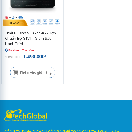
Thiết Bị Định Vị TG22 4G - Hợp
Chuẩn Bộ GTVT - Giám Sát
Hành Trình
Bảo hành Trọn đời
1.490.000
đ
1.890.000
Thêm vào giỏ hàng
CÔNG TY TNHH DỊCH VỤ CÔNG NGHỆ TOÀN CẦU (TechGlobal) được