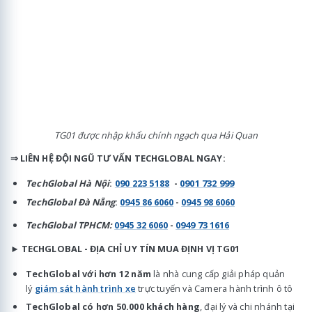
TG01 được nhập khẩu chính ngạch qua Hải Quan
⇒ LIÊN HỆ ĐỘI NGŨ TƯ VẤN TECHGLOBAL NGAY:
TechGlobal Hà Nội
:
090 223 5188
-
0901 732 999
TechGlobal Đà Nẵng
:
0945 86 6060
-
0945 98 6060
TechGlobal TPHCM:
0945 32 6060
-
0949 73 1616
►
TECHGLOBAL - ĐỊA CHỈ UY TÍN MUA ĐỊNH VỊ TG01
TechGlobal với hơn 12 năm
là nhà cung cấp giải pháp quản
lý
giám sát hành trình xe
trực tuyến và Camera hành trình ô tô
TechGlobal có hơn 50.000 khách hàng
, đại lý và chi nhánh tại