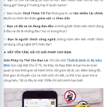
✅ Bạn có con cái đang độ tuổi đi học. Bạn muốn biết con đi học có
đúng giờ? Đang ở Trường hay ở Quán Game?
✅ Bạn muốn
thuê Thám Tử Tư
nhưng lại lo sợ
tốn nhiều tài chính
.
Muốn tự mình âm thầm
giám sát
và
theo dõi.
✅
Bạn có đội xe và đang đau đầu
vì không biết nhân viên mình đang
ở đâu và đã đi những đâu? Họ có trung thực?
✅
Bạn là người thích công nghệ
chống trộm tiên tiến nhất? thích
sử dụng công nghệ GPS hiện đại?
►
HÃY YÊN TÂM, DÃ CÓ GIẢI PHÁP CHO BẠN:
Giải Pháp Cụ Thể Cho Bạn Là:
Chỉ cần một
Thiết Bị Định Vị 4G Siêu
Nhỏ
Gọn Lắp Đặt Cho Ô Tô, Xe Máy, Xe Đạp Điện là bạn hoàn toàn
quản lý mọi thông tin về hành trình, tổng km đã đi, các điểm dừng đỗ,
thời gian di chuyển của xe một cách chi tiết, cụ thể, trực quan mà ai
cũng hiểu. Tất cả đều bí mật 100% chỉ một mình bạn biết.