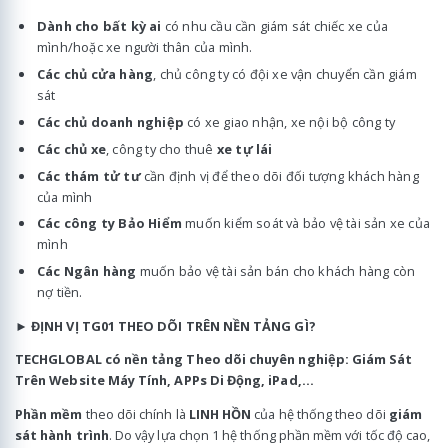
Dành cho bất kỳ ai
có nhu cầu cần giám sát chiếc xe của
mình/hoặc xe người thân của mình.
Các chủ cửa hàng
, chủ công ty có đội xe vận chuyển cần giám
sát
Các chủ doanh nghiệp
có xe giao nhận, xe nội bộ công ty
Các chủ xe
, công ty cho thuê
xe tự lái
Các thám tử tư
cần định vị để theo dõi đối tượng khách hàng
của mình
Các công ty Bảo Hiểm
muốn kiểm soát và bảo vệ tài sản xe của
mình
Các Ngân hàng
muốn bảo vệ tài sản bán cho khách hàng còn
nợ tiền.
►
ĐỊNH VỊ TG01 THEO DÕI TRÊN NỀN TẢNG GÌ?
TECHGLOBAL có nền tảng Theo dõi chuyên nghiệp: Giám Sát
Trên Website Máy Tính, APPs Di Động, iPad,...
Phần mềm
theo dõi chính là
LINH HỒN
của hệ thống theo dõi
giám
sát hành trình
. Do vậy lựa chọn 1 hệ thống phần mềm với tốc độ cao,