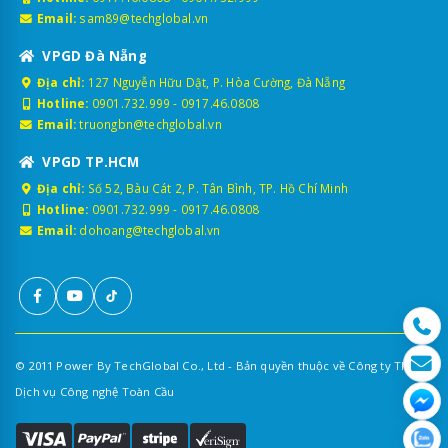
Email:
sam89@techglobal.vn
VPGD Đà Nẵng
Địa chỉ:
127 Nguyễn Hữu Dật, P. Hòa Cường, Đà Nẵng
Hotline:
0901.732.999
-
0917.46.0808
Email:
truongbn@techglobal.vn
VPGD TP.HCM
Địa chỉ:
Số 52, Bàu Cát 2, P. Tân Bình, TP. Hồ Chí Minh
Hotline:
0901.732.999
-
0917.46.0808
Email:
dohoang@techglobal.vn
© 2011 Power By TechGlobal Co., Ltd - Bản quyền thuộc về Công ty TNHH
Dịch vụ Công nghệ Toàn Cầu