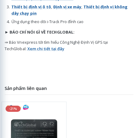
Thiết bị định vị ô tô
,
Định vị xe máy
,
Thiết bị định vị không
dây chạy pin
Ứng dụng theo dõi i-Track Pro đỉnh cao
► BÁO CHÍ NÓI GÌ VỀ TECHGLOBAL:
⇒ Báo Vnexpress tới tìm hiểu Công Nghệ Định Vị GPS tại
TechGlobal
:
Xem chi tiết tại đây
Sản phẩm liên quan
-21%