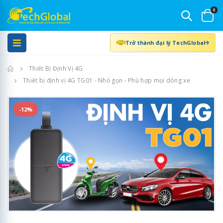
0
Trở thành đại lý TechGlobal
Trang chủ
Thiết Bị Định Vị 4G
Thiết bị định vị 4G TG01 - Nhỏ gọn - Phù hợp mọi dòng xe
-12%