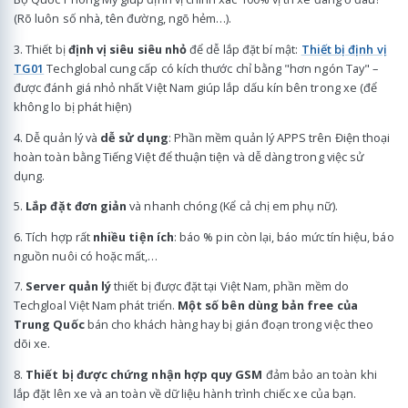
(Rõ luôn số nhà, tên đường, ngõ hẻm…).
3. Thiết bị
định vị siêu siêu nhỏ
để dễ lắp đặt bí mật:
Thiết bị định vị
TG01
Techglobal cung cấp có kích thước chỉ bằng "hơn ngón Tay" –
được đánh giá nhỏ nhất Việt Nam giúp lắp dấu kín bên trong xe (để
không lo bị phát hiện)
4. Dễ quản lý và
dễ sử dụng
: Phần mềm quản lý APPS trên Điện thoại
hoàn toàn bằng Tiếng Việt để thuận tiện và dễ dàng trong việc sử
dụng.
5.
Lắp đặt đơn giản
và nhanh chóng (Kể cả chị em phụ nữ).
6. Tích hợp rất
nhiều tiện ích
: báo % pin còn lại, báo mức tín hiệu, báo
nguồn nuôi có hoặc mất,…
7.
Server quản lý
thiết bị được đặt tại Việt Nam, phần mềm do
Techgloal Việt Nam phát triển.
Một số bên dùng bản free của
Trung Quốc
bán cho khách hàng hay bị gián đoạn trong việc theo
dõi xe.
8.
Thiết bị được chứng nhận hợp quy GSM
đảm bảo an toàn khi
lắp đặt lên xe và an toàn về dữ liệu hành trình chiếc xe của bạn.