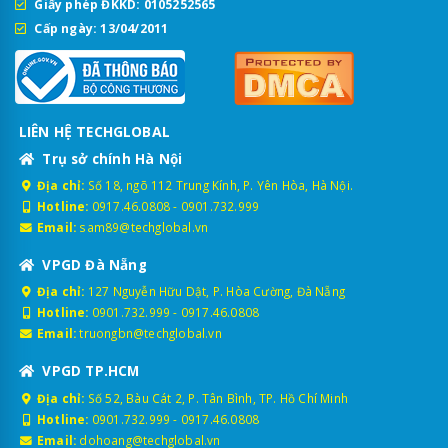
Giấy phép ĐKKD: 0105252565
Cấp ngày: 13/04/2011
LIÊN HỆ TECHGLOBAL
Trụ sở chính Hà Nội
Địa chỉ:
Số 18, ngõ 112 Trung Kính, P. Yên Hòa, Hà Nội.
Hotline:
0917.46.0808
-
0901.732.999
Email:
sam89@techglobal.vn
VPGD Đà Nẵng
Địa chỉ:
127 Nguyễn Hữu Dật, P. Hòa Cường, Đà Nẵng
Hotline:
0901.732.999
-
0917.46.0808
Email:
truongbn@techglobal.vn
VPGD TP.HCM
Địa chỉ:
Số 52, Bàu Cát 2, P. Tân Bình, TP. Hồ Chí Minh
Hotline:
0901.732.999
-
0917.46.0808
Email:
dohoang@techglobal.vn