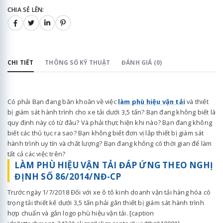
CHIA SẺ LÊN:
CHI TIẾT
THÔNG SỐ KỸ THUẬT
ĐÁNH GIÁ (0)
Có phải Bạn đang băn khoăn về việc
làm phù hiệu vận tải
và thiết
bị giám sát hành trình cho xe tải dưới 3,5 tấn? Bạn đang không biết là
quy định này có từ đâu? Và phải thực hiện khi nào? Bạn đang không
biết các thủ tục ra sao? Bạn không biết đơn vị lắp thiết bị giám sát
hành trình uy tín và chất lượng? Bạn đang không có thời gian để làm
tất cả các việc trên?
LÀM PHÙ HIỆU VẬN TẢI ĐÁP ỨNG THEO NGHỊ
ĐỊNH SỐ 86/2014/NĐ-CP
Trước ngày 1/7/2018 Đối với xe ô tô kinh doanh vận tải hàng hóa có
trọng tải thiết kế dưới 3,5 tấn phải gắn thiết bị giám sát hành trình
hợp chuẩn và gắn logo phù hiệu vận tải. [caption