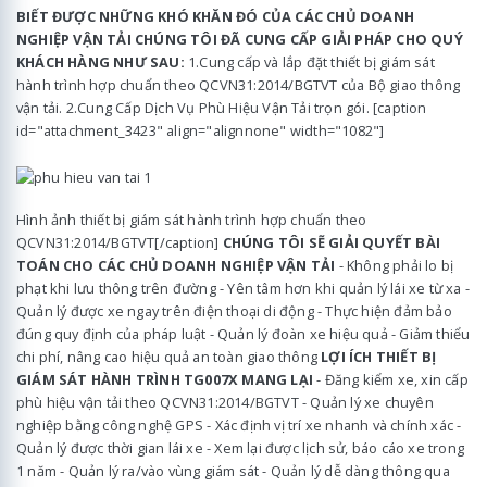
BIẾT ĐƯỢC NHỮNG KHÓ KHĂN ĐÓ CỦA CÁC CHỦ DOANH
NGHIỆP VẬN TẢI CHÚNG TÔI ĐÃ CUNG CẤP GIẢI PHÁP CHO QUÝ
KHÁCH HÀNG NHƯ SAU:
1.Cung cấp và lắp đặt thiết bị giám sát
hành trình hợp chuẩn theo QCVN31:2014/BGTVT của Bộ giao thông
vận tải. 2.Cung Cấp Dịch Vụ Phù Hiệu Vận Tải trọn gói. [caption
id="attachment_3423" align="alignnone" width="1082"]
Hình ảnh thiết bị giám sát hành trình hợp chuẩn theo
QCVN31:2014/BGTVT[/caption]
CHÚNG TÔI SẼ GIẢI QUYẾT BÀI
TOÁN CHO CÁC CHỦ DOANH NGHIỆP VẬN TẢI
- Không phải lo bị
phạt khi lưu thông trên đường - Yên tâm hơn khi quản lý lái xe từ xa -
Quản lý được xe ngay trên điện thoại di động - Thực hiện đảm bảo
đúng quy định của pháp luật - Quản lý đoàn xe hiệu quả - Giảm thiểu
chi phí, nâng cao hiệu quả an toàn giao thông
LỢI ÍCH THIẾT BỊ
GIÁM SÁT HÀNH TRÌNH TG007X MANG LẠI
- Đăng kiểm xe, xin cấp
phù hiệu vận tải theo QCVN31:2014/BGTVT - Quản lý xe chuyên
nghiệp bằng công nghệ GPS - Xác định vị trí xe nhanh và chính xác -
Quản lý được thời gian lái xe - Xem lại được lịch sử, báo cáo xe trong
1 năm - Quản lý ra/vào vùng giám sát - Quản lý dễ dàng thông qua