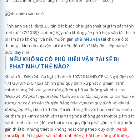
id="attachment_3422" align="aligncenter" width="1000"]
Hình ảnh xe tải dưới 3,5 tấn bắt buộc phải gắn thiết bị giám sát hành
trình từ 1/7/2018[/caption] Vậy nếu không gắn phù hiệu vận tải thì có
bị làm sao không? Và nếu muốn gắn
phù hiệu vận tải
cho xe ô tô
tham gia kinh doanh vận tải thì nên đến đâu? Hãy đọc tiếp bài viết
dưới đây nhé!
NẾU KHÔNG CÓ PHÙ HIỆU VẬN TẢI SẼ BỊ
PHẠT NHƯ THẾ NÀO?
Khoản 3 – Điều 24 của Nghị định số 107/2014/NĐ-CP và Nghị định số
171/2013/NĐ-CP của Chính phủ quy định xử phạt vi phạm hành
chính trong lĩnh vực giao thông đường bộ và đường sắt như sau:
“Điều 24. Xử phạt người điều khiển xe ô tô tải, máy kéo và các loại xe
tương tự xe ô tô vận chuyển hàng hóa vi phạm quy định về vận tải
đường bộ.
Phạt tiền từ 1 đến 2 triệu đồng đối với hành vi điều khiển
xe tham gia kinh doanh vận tải hàng hóa không gắn thiết bị giám sát
hành trình của xe (đối với loại xe có quy định phải gắn thiết bị) hoặc
gắn thiết bị nhưng thiết bị không hoạt động theo quy định.
Xe tải
chưa lắp thiết bị giám sát hành trình đúng thời hạn cũng sẽ không