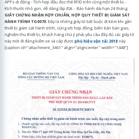
APPs di động - Tích hợp đầu đọc thẻ RFID trên cùng một thiết bị. -
Kích thước nhỏ gọn, dễ dàng lắp đặt. - Bảo hành dài hạn 24 tháng.
GIẤY CHỨNG NHẬN HỢP CHUẨN, HỢP QUY THIẾT BỊ GIÁM SÁT
HÀNH TRÌNH TG007X
Đây là những giấy tờ bắt buộc đi kèm khi gắn
thiết bị giám sát hành trình, cùng với hợp đồng, biên bản bàn giao,
nghiệm thu thiết bị, khách hàng chú ý phải yêu cầu đầy đủ các giấy tờ
này mới đi đăng kiểm xe và cấp được
phù hiệu vận tải 2018
này.
[caption id="attachment_3461" align="aligncenter" width="1448"]