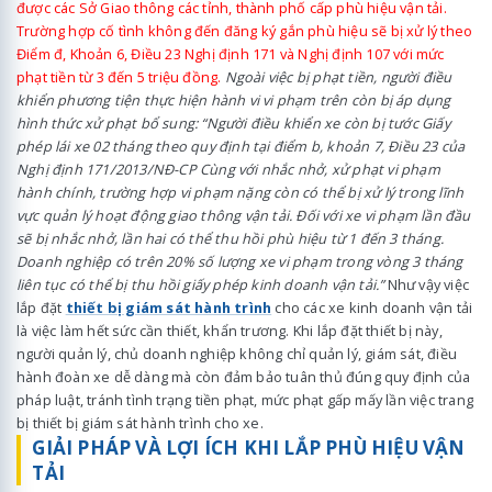
được các Sở Giao thông các tỉnh, thành phố cấp phù hiệu vận tải.
Trường hợp cố tình không đến đăng ký gắn phù hiệu sẽ bị xử lý theo
Điểm đ, Khoản 6, Điều 23 Nghị định 171 và Nghị định 107 với mức
phạt tiền từ 3 đến 5 triệu đồng.
Ngoài việc bị phạt tiền, người điều
khiển phương tiện thực hiện hành vi vi phạm trên còn bị áp dụng
hình thức xử phạt bổ sung: “Người điều khiển xe còn bị tước Giấy
phép lái xe 02 tháng theo quy định tại điểm b, khoản 7, Điều 23 của
Nghị định 171/2013/NĐ-CP
Cùng với nhắc nhở, xử phạt vi phạm
hành chính, trường hợp vi phạm nặng còn có thể bị xử lý trong lĩnh
vực quản lý hoạt động giao thông vận tải. Đối với xe vi phạm lần đầu
sẽ bị nhắc nhở, lần hai có thể thu hồi phù hiệu từ 1 đến 3 tháng.
Doanh nghiệp có trên 20% số lượng xe vi phạm trong vòng 3 tháng
liên tục có thể bị thu hồi giấy phép kinh doanh vận tải.”
Như vậy việc
lắp đặt
thiết bị giám sát hành trình
cho các xe kinh doanh vận tải
là việc làm hết sức cần thiết, khẩn trương. Khi lắp đặt thiết bị này,
người quản lý, chủ doanh nghiệp không chỉ quản lý, giám sát, điều
hành đoàn xe dễ dàng mà còn đảm bảo tuân thủ đúng quy định của
pháp luật, tránh tình trạng tiền phạt, mức phạt gấp mấy lần việc trang
bị thiết bị giám sát hành trình cho xe.
GIẢI PHÁP VÀ LỢI ÍCH KHI LẮP PHÙ HIỆU VẬN
TẢI