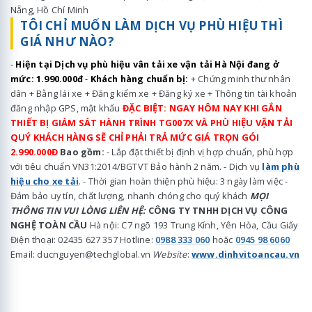
Nẵng, Hồ Chí Minh
TÔI CHỈ MUỐN LÀM DỊCH VỤ PHÙ HIỆU THÌ
GIÁ NHƯ NÀO?
-
Hiện tại Dịch vụ phù hiệu vân tải xe vận tải Hà Nội đang ở
mức: 1.990.000đ
-
Khách hàng chuẩn bị:
+ Chứng minh thư nhân
dân + Bằng lái xe + Đăng kiểm xe + Đăng ký xe + Thông tin tài khoản
đăng nhập GPS, mật khẩu
ĐẶC BIỆT: NGAY HÔM NAY KHI GẮN
THIẾT BỊ GIÁM SÁT HÀNH TRÌNH TG007X VÀ PHÙ HIỆU VẬN TẢI
QUÝ KHÁCH HÀNG SẼ CHỈ PHẢI TRẢ MỨC GIÁ TRỌN GÓI
2.990.000Đ
Bao gồm:
- Lắp đặt thiết bị định vị hợp chuẩn, phù hợp
với tiêu chuẩn VN31:2014/BGTVT Bảo hành 2 năm. - Dịch vụ
làm phù
hiệu cho xe tải
. - Thời gian hoàn thiện phù hiệu: 3 ngày làm việc -
Đảm bảo uy tín, chất lượng, nhanh chóng cho quý khách
MỌI
THÔNG TIN VUI LÒNG LIÊN HỆ:
CÔNG TY TNHH DỊCH VỤ CÔNG
NGHỆ TOÀN CẦU
Hà nội: C7 ngõ 193 Trung Kính, Yên Hòa, Cầu Giấy
Điện thoại: 02435 627 357 Hotline:
0988 333 060
hoặc
0945 98 6060
Email: ducnguyen@techglobal.vn
Website
:
www.dinhvitoancau.vn