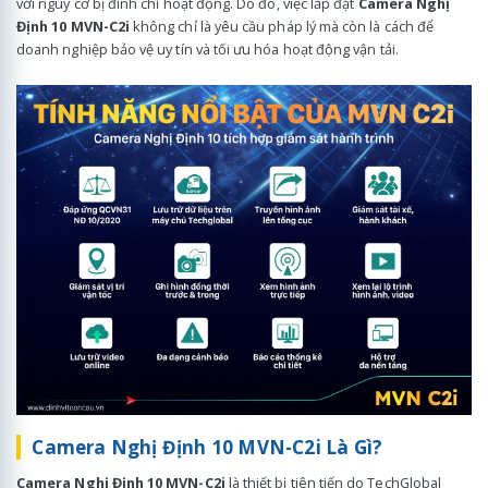
với nguy cơ bị đình chỉ hoạt động. Do đó, việc lắp đặt
Camera Nghị
Định 10 MVN-C2i
không chỉ là yêu cầu pháp lý mà còn là cách để
doanh nghiệp bảo vệ uy tín và tối ưu hóa hoạt động vận tải.
Camera Nghị Định 10 MVN-C2i Là Gì?
Camera Nghị Định 10 MVN-C2i
là thiết bị tiên tiến do TechGlobal