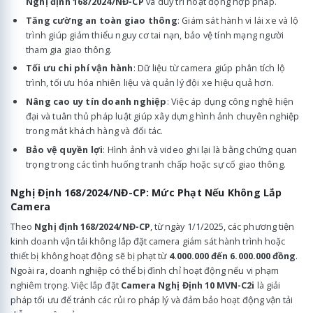
Nghị định 168/2024/NĐ-CP
và duy trì hoạt động hợp pháp.
Tăng cường an toàn giao thông
: Giám sát hành vi lái xe và lộ
trình giúp giảm thiểu nguy cơ tai nạn, bảo vệ tính mạng người
tham gia giao thông.
Tối ưu chi phí vận hành
: Dữ liệu từ camera giúp phân tích lộ
trình, tối ưu hóa nhiên liệu và quản lý đội xe hiệu quả hơn.
Nâng cao uy tín doanh nghiệp
: Việc áp dụng công nghệ hiện
đại và tuân thủ pháp luật giúp xây dựng hình ảnh chuyên nghiệp
trong mắt khách hàng và đối tác.
Bảo vệ quyền lợi
: Hình ảnh và video ghi lại là bằng chứng quan
trọng trong các tình huống tranh chấp hoặc sự cố giao thông.
Nghị Định 168/2024/NĐ-CP: Mức Phạt Nếu Không Lắp
Camera
Theo
Nghị định 168/2024/NĐ-CP
, từ ngày 1/1/2025, các phương tiện
kinh doanh vận tải không lắp đặt camera giám sát hành trình hoặc
thiết bị không hoạt động sẽ bị phạt từ
4.000.000 đến 6.000.000 đồng
.
Ngoài ra, doanh nghiệp có thể bị đình chỉ hoạt động nếu vi phạm
nghiêm trọng. Việc lắp đặt
Camera Nghị Định 10 MVN-C2i
là giải
pháp tối ưu để tránh các rủi ro pháp lý và đảm bảo hoạt động vận tải