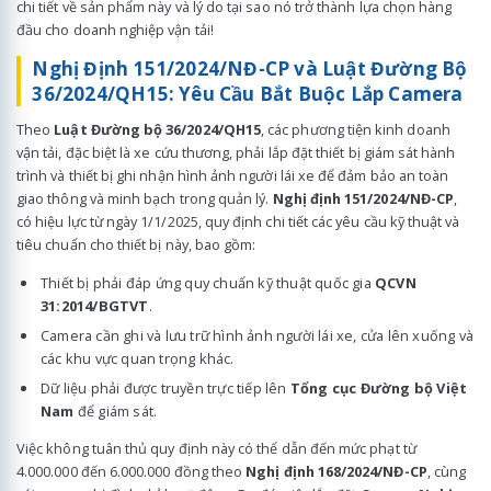
chi tiết về sản phẩm này và lý do tại sao nó trở thành lựa chọn hàng
đầu cho doanh nghiệp vận tải!
Nghị Định 151/2024/NĐ-CP và Luật Đường Bộ
36/2024/QH15: Yêu Cầu Bắt Buộc Lắp Camera
Theo
Luật Đường bộ 36/2024/QH15
, các phương tiện kinh doanh
vận tải, đặc biệt là xe cứu thương, phải lắp đặt thiết bị giám sát hành
trình và thiết bị ghi nhận hình ảnh người lái xe để đảm bảo an toàn
giao thông và minh bạch trong quản lý.
Nghị định 151/2024/NĐ-CP
,
có hiệu lực từ ngày 1/1/2025, quy định chi tiết các yêu cầu kỹ thuật và
tiêu chuẩn cho thiết bị này, bao gồm:
Thiết bị phải đáp ứng quy chuẩn kỹ thuật quốc gia
QCVN
31:2014/BGTVT
.
Camera cần ghi và lưu trữ hình ảnh người lái xe, cửa lên xuống và
các khu vực quan trọng khác.
Dữ liệu phải được truyền trực tiếp lên
Tổng cục Đường bộ Việt
Nam
để giám sát.
Việc không tuân thủ quy định này có thể dẫn đến mức phạt từ
4.000.000 đến 6.000.000 đồng theo
Nghị định 168/2024/NĐ-CP
, cùng