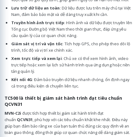
Lưu trữ dữ liệu an toàn
: Dữ liệu được lưu trên máy chủ tại Việt
Nam, đảm bảo bảo mật và dễ dàng truy xuất khi cần.
Truyền hình ảnh trực tiếp
: Hình ảnh và dữ liệu được truyền lên
Tổng cục Đường bộ Việt Nam theo thời gian thực, đáp ứng yêu
cầu quản lý của cơ quan chức năng.
Giám sát vị trí và vận tốc
: Tích hợp GPS, cho phép theo dõi lộ
trình, tốc độ và vị trí xe chính xác.
Xem trực tiếp và xem lại
: Chủ xe có thể xem hình ảnh, video
trực tiếp hoặc xem lại lịch sử hành trình qua ứng dụng hoặc nền
tảng quản lý.
Kết nối 4G
: Đảm bảo truyền dữ liệu nhanh chóng, ổn định ngay
cả trong điều kiện di chuyển liên tục.
TC500 là thiết bị giám sát hành trình đạt tiêu chuẩn
QCVN31
MVN-C2i
được tích hợp thiết bị giám sát hành trình đạt
chuẩn
QCVN31
, phù hợp với các tiêu chuẩn khắt khe nhất. Điều này
giúp bạn đảm bảo rằng xe của bạn tuân thủ đúng các quy định về an
toàn giao thông, đồng thời giúp cơ quan chức năng dễ dàng giám sát.