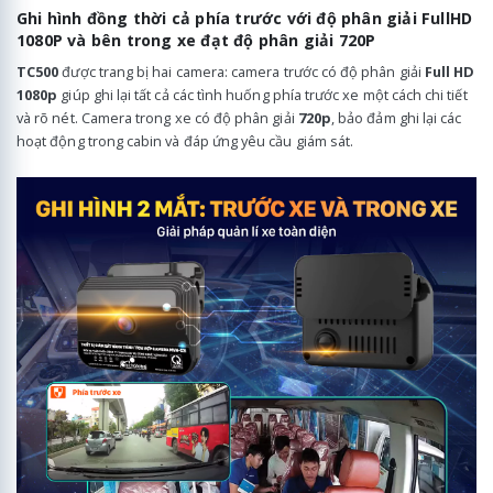
Ghi hình đồng thời cả phía trước với độ phân giải FullHD
1080P và bên trong xe đạt độ phân giải 720P
TC500
được trang bị hai camera: camera trước có độ phân giải
Full HD
1080p
giúp ghi lại tất cả các tình huống phía trước xe một cách chi tiết
và rõ nét. Camera trong xe có độ phân giải
720p
, bảo đảm ghi lại các
hoạt động trong cabin và đáp ứng yêu cầu giám sát.