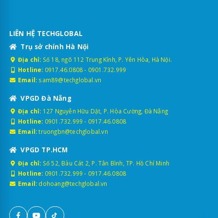
LIÊN HỆ TECHGLOBAL
Trụ sở chính Hà Nội
Địa chỉ:
Số 18, ngõ 112 Trung Kính, P. Yên Hòa, Hà Nội.
Hotline:
0917.46.0808
-
0901.732.999
Email:
sam89@techglobal.vn
VPGD Đà Nẵng
Địa chỉ:
127 Nguyễn Hữu Dật, P. Hòa Cường, Đà Nẵng
Hotline:
0901.732.999
-
0917.46.0808
Email:
truongbn@techglobal.vn
VPGD TP.HCM
Địa chỉ:
Số 52, Bàu Cát 2, P. Tân Bình, TP. Hồ Chí Minh
Hotline:
0901.732.999
-
0917.46.0808
Email:
dohoang@techglobal.vn