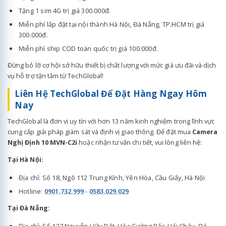
Tặng 1 sim 4G trị giá 300.000đ.
Miễn phí lắp đặt tại nội thành Hà Nội, Đà Nẵng, TP.HCM trị giá
300.000đ.
Miễn phí ship COD toàn quốc trị giá 100.000đ.
Đừng bỏ lỡ cơ hội sở hữu thiết bị chất lượng với mức giá ưu đãi và dịch
vụ hỗ trợ tận tâm từ TechGlobal!
Liên Hệ TechGlobal Để Đặt Hàng Ngay Hôm
Nay
TechGlobal là đơn vị uy tín với hơn 13 năm kinh nghiệm trong lĩnh vực
cung cấp giải pháp giám sát và định vị giao thông. Để đặt mua
Camera
Nghị Định 10 MVN-C2i
hoặc nhận tư vấn chi tiết, vui lòng liên hệ:
Tại Hà Nội:
Địa chỉ: Số 18, Ngõ 112 Trung Kính, Yên Hòa, Cầu Giấy, Hà Nội
Hotline:
0901.732.999
-
0583.029.029
Tại Đà Nẵng:
Địa chỉ: Số 127 Nguyễn Hữu Dật, Hòa Cường Bắc, Hải Châu, Đà