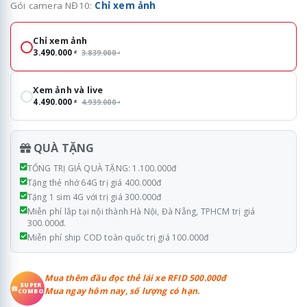
Gói camera NĐ10:
Chỉ xem ảnh
Gói camera NĐ10
Chỉ xem ảnh
3.490.000
3.839.000
đ
đ
Xem ảnh và live
4.490.000
4.939.000
đ
đ
QUÀ TẶNG
TỔNG TRỊ GIÁ QUÀ TẶNG: 1.100.000đ
Tặng thẻ nhớ 64G trị giá 400.000đ
Tặng 1 sim 4G với trị giá 300.000đ
Miễn phí lắp tại nội thành Hà Nội, Đà Nẵng, TPHCM trị giá
300.000đ.
Miễn phí ship COD toàn quốc trị giá 100.000đ
Mua thêm đầu đọc thẻ lái xe RFID 500.000đ
SUPER
Mua ngay hôm nay, số lượng có hạn.
COMBO