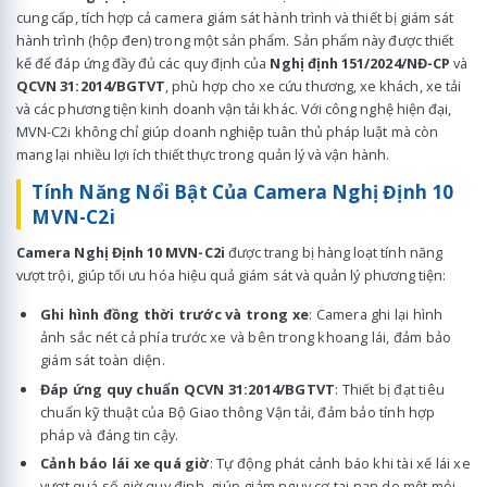
cung cấp, tích hợp cả camera giám sát hành trình và thiết bị giám sát
hành trình (hộp đen) trong một sản phẩm. Sản phẩm này được thiết
kế để đáp ứng đầy đủ các quy định của
Nghị định 151/2024/NĐ-CP
và
QCVN 31:2014/BGTVT
, phù hợp cho xe cứu thương, xe khách, xe tải
và các phương tiện kinh doanh vận tải khác. Với công nghệ hiện đại,
MVN-C2i không chỉ giúp doanh nghiệp tuân thủ pháp luật mà còn
mang lại nhiều lợi ích thiết thực trong quản lý và vận hành.
Tính Năng Nổi Bật Của Camera Nghị Định 10
MVN-C2i
Camera Nghị Định 10 MVN-C2i
được trang bị hàng loạt tính năng
vượt trội, giúp tối ưu hóa hiệu quả giám sát và quản lý phương tiện:
Ghi hình đồng thời trước và trong xe
: Camera ghi lại hình
ảnh sắc nét cả phía trước xe và bên trong khoang lái, đảm bảo
giám sát toàn diện.
Đáp ứng quy chuẩn QCVN 31:2014/BGTVT
: Thiết bị đạt tiêu
chuẩn kỹ thuật của Bộ Giao thông Vận tải, đảm bảo tính hợp
pháp và đáng tin cậy.
Cảnh báo lái xe quá giờ
: Tự động phát cảnh báo khi tài xế lái xe
vượt quá số giờ quy định, giúp giảm nguy cơ tai nạn do mệt mỏi.