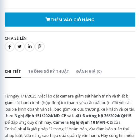
THÊM VÀO GIỎ HÀNG
CHIA SẺ LÊN:
CHI TIẾT
THÔNG SỐ KỸ THUẬT
ĐÁNH GIÁ (0)
Từ ngày 1/1/2025, việc lắp đặt camera giám sát hành trình và thiết bị
giám sát hành trình (hộp đen) trở thành yêu cầu bắt buộc đối với các
loại xe kinh doanh vận tải, bao gồm xe cứu thương, xe khách và xe tải,
theo
Nghị định 151/2024/NĐ-CP
và
Luật Đường bộ 36/2024/QH15
.
Để đáp ứng quy định này,
Camera Nghị Định 10 MVN-C2i
của
TechGlobal là giải pháp “2 trong 1” hoàn hảo, vừa đảm bảo tuân thủ
pháp luật, vừa nâng cao hiệu quả quản lý vận hành. Hãy cùng tìm hiểu