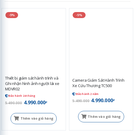
-9%
-9%
Thiết bị giám sát hành trình và
Camera Giám Sát Hành Trình
Ghi nhận hình ảnh người lái xe
Xe Cứu Thương TC500
MDVR02
Bảo hành 2 năm
Bảo hành 24 tháng
4.990.000
đ
5.490.000
4.990.000
đ
5.490.000
Thêm vào giỏ hàng
Thêm vào giỏ hàng