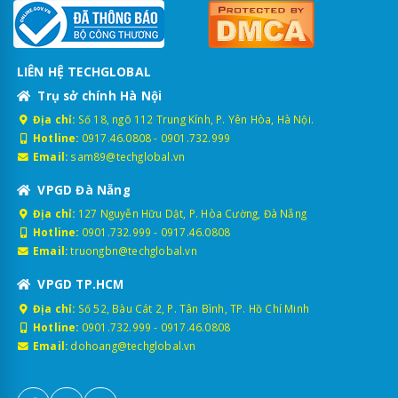
LIÊN HỆ TECHGLOBAL
Trụ sở chính Hà Nội
Địa chỉ:
Số 18, ngõ 112 Trung Kính, P. Yên Hòa, Hà Nội.
Hotline:
0917.46.0808
-
0901.732.999
Email:
sam89@techglobal.vn
VPGD Đà Nẵng
Địa chỉ:
127 Nguyễn Hữu Dật, P. Hòa Cường, Đà Nẵng
Hotline:
0901.732.999
-
0917.46.0808
Email:
truongbn@techglobal.vn
VPGD TP.HCM
Địa chỉ:
Số 52, Bàu Cát 2, P. Tân Bình, TP. Hồ Chí Minh
Hotline:
0901.732.999
-
0917.46.0808
Email:
dohoang@techglobal.vn