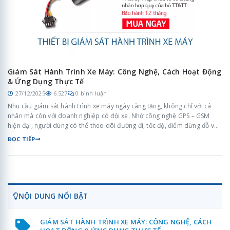
Giám Sát Hành Trình Xe Máy: Công Nghệ, Cách Hoạt Động
& Ứng Dụng Thực Tế
27/12/2025
6.527
0 bình luận
Nhu cầu giám sát hành trình xe máy ngày càng tăng, không chỉ với cá
nhân mà còn với doanh nghiệp có đội xe. Nhờ công nghệ GPS – GSM
hiện đại, người dùng có thể theo dõi đường đi, tốc độ, điểm dừng đỗ và
lịch sử di chuyển theo thời gian thực. Bài viết này giúp bạn hiểu rõ hệ
ĐỌC TIẾP
thống giám sát hành trình vận hành như thế nào và vì sao nó đặc biệt
hữu ích trong đời sống hiện nay.
NỘI DUNG NỔI BẬT
GIÁM SÁT HÀNH TRÌNH XE MÁY: CÔNG NGHỆ, CÁCH