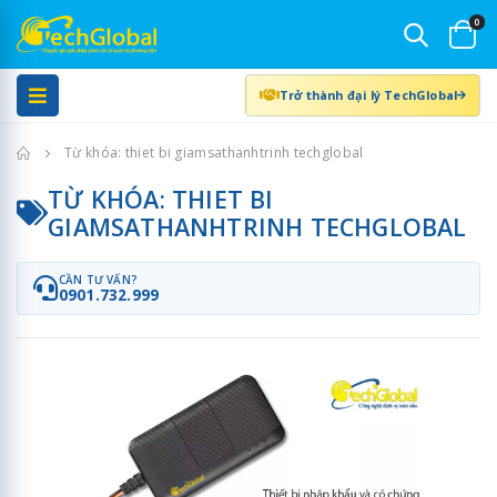
0
Trở thành đại lý TechGlobal
Trang chủ
Từ khóa: thiet bi giamsathanhtrinh techglobal
TỪ KHÓA: THIET BI
GIAMSATHANHTRINH TECHGLOBAL
CẦN TƯ VẤN?
0901.732.999