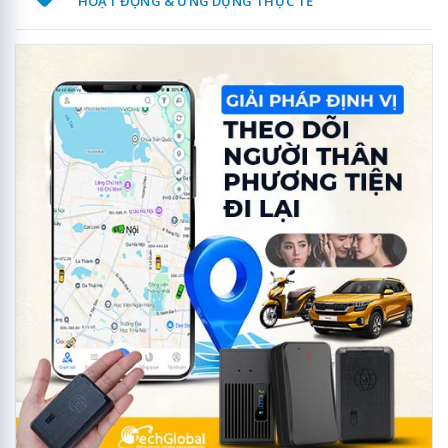
HOẠT ĐỘNG & ỨNG DỤNG THỰC TẾ