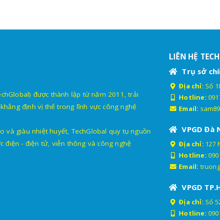
LIÊN HỆ TEC
Trụ sở chí
Địa chỉ:
Số 18
lobal) được thành lập từ năm 2011, trải
Hotline:
091
khẳng định vị thế trong lĩnh vực công nghệ
Email:
sam89
VPGD Đà 
o và giàu nhiệt huyết, TechGlobal quy tụ nguồn
c điện - điện tử, viễn thông và công nghệ
Địa chỉ:
127 
Hotline:
090
Email:
truon
VPGD TP.
Địa chỉ:
Số 52
Hotline:
090