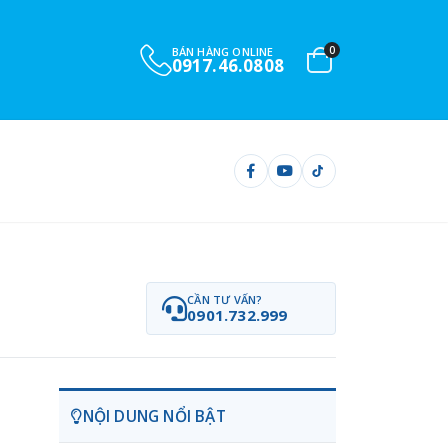
0
BÁN HÀNG ONLINE
0917.46.0808
CẦN TƯ VẤN?
0901.732.999
NỘI DUNG NỔI BẬT