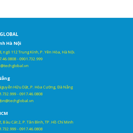
HGLOBAL
nh Hà Nội
, ngõ 112 Trung Kính, P. Yên Hòa, Hà Nội.
7.46.0808
-
0901.732.999
@techglobal.vn
Nẵng
Nguyễn Hữu Dật, P. Hòa Cường, Đà Nẵng
1.732.999
-
0917.46.0808
gbn@techglobal.vn
HCM
, Bàu Cát 2, P. Tân Bình, TP. Hồ Chí Minh
1.732.999
-
0917.46.0808