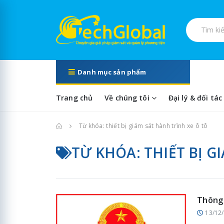
Tìm kiếm s
Danh mục sản phẩm
Trang chủ
Về chúng tôi
Đại lý & đối tác
Trang chủ
Từ khóa: thiết bị giám sát hành trình xe ô tô
TỪ KHÓA: THIẾT BỊ G
Thông
13/12