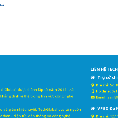
P
LIÊN HỆ TEC
Trụ sở chí
Địa chỉ:
Số 18
lobal) được thành lập từ năm 2011, trải
Hotline:
091
khẳng định vị thế trong lĩnh vực công nghệ
Email:
sam89
VPGD Đà 
o và giàu nhiệt huyết, TechGlobal quy tụ nguồn
c điện - điện tử, viễn thông và công nghệ
Địa chỉ:
127 