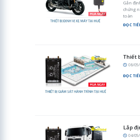
Gắn địn
chứng n
toàn
ĐỌC TIẾ
Thiết 
08/05
ĐỌC TIẾ
Lắp đị
04/05