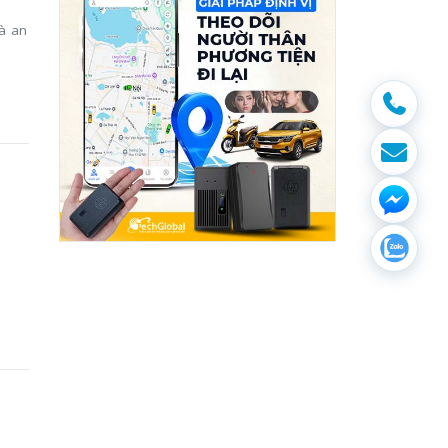
c
à an