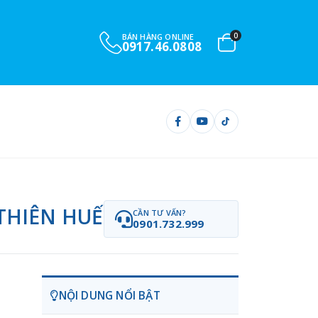
0
BÁN HÀNG ONLINE
0917.46.0808
 THIÊN HUẾ
CẦN TƯ VẤN?
0901.732.999
NỘI DUNG NỔI BẬT