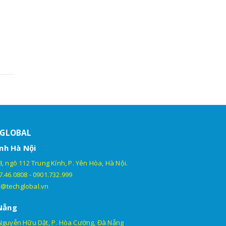
HGLOBAL
nh Hà Nội
, ngõ 112 Trung Kính, P. Yên Hòa, Hà Nội.
7.46.0808
-
0901.732.999
@techglobal.vn
Nẵng
Nguyễn Hữu Dật, P. Hòa Cường, Đà Nẵng