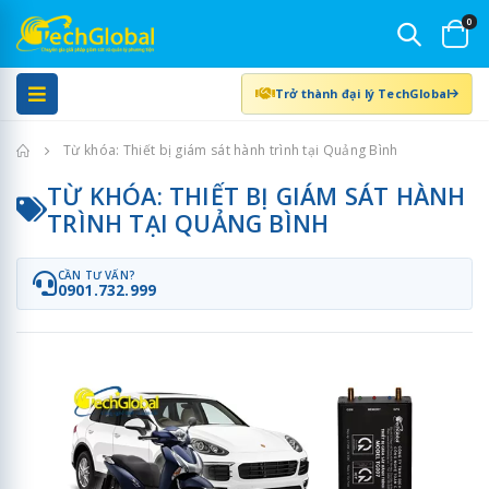
0
Trở thành đại lý TechGlobal
Trang chủ
Từ khóa: Thiết bị giám sát hành trình tại Quảng Bình
TỪ KHÓA: THIẾT BỊ GIÁM SÁT HÀNH
TRÌNH TẠI QUẢNG BÌNH
CẦN TƯ VẤN?
0901.732.999