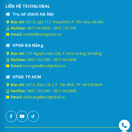
LIÊN HỆ TECHGLOBAL
Trụ sở chính Hà Nội
Địa chỉ:
Số 18, ngõ 112 Trung Kính, P. Yên Hòa, Hà Nội.
Hotline:
0917.46.0808
-
0901.732.999
Email:
sam89@techglobal.vn
VPGD Đà Nẵng
Địa chỉ:
127 Nguyễn Hữu Dật, P. Hòa Cường, Đà Nẵng
Hotline:
0901.732.999
-
0917.46.0808
Email:
truongbn@techglobal.vn
VPGD TP.HCM
Địa chỉ:
Số 52, Bàu Cát 2, P. Tân Bình, TP. Hồ Chí Minh
Hotline:
0901.732.999
-
0917.46.0808
Email:
dohoang@techglobal.vn