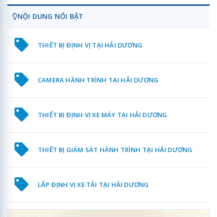
NỘI DUNG NỔI BẬT
THIẾT BỊ ĐỊNH VỊ TẠI HẢI DƯƠNG
CAMERA HÀNH TRÌNH TẠI HẢI DƯƠNG
THIẾT BỊ ĐỊNH VỊ XE MÁY TẠI HẢI DƯƠNG
THIẾT BỊ GIÁM SÁT HÀNH TRÌNH TẠI HẢI DƯƠNG
LẮP ĐỊNH VỊ XE TẢI TẠI HẢI DƯƠNG