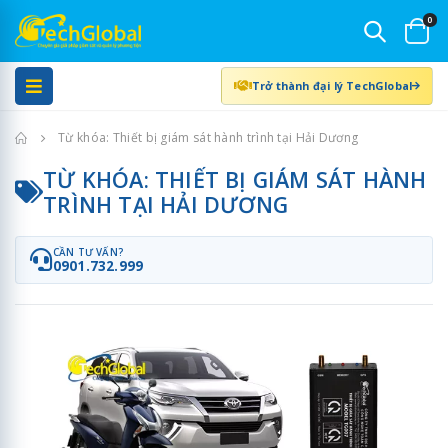
0
Trở thành đại lý TechGlobal
Trang chủ
Từ khóa: Thiết bị giám sát hành trình tại Hải Dương
TỪ KHÓA: THIẾT BỊ GIÁM SÁT HÀNH
TRÌNH TẠI HẢI DƯƠNG
CẦN TƯ VẤN?
0901.732.999