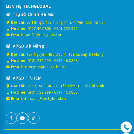
LIÊN HỆ TECHGLOBAL
Trụ sở chính Hà Nội
Địa chỉ:
Số 18, ngõ 112 Trung Kính, P. Yên Hòa, Hà Nội.
Hotline:
0917.46.0808
-
0901.732.999
Email:
sam89@techglobal.vn
VPGD Đà Nẵng
Địa chỉ:
127 Nguyễn Hữu Dật, P. Hòa Cường, Đà Nẵng
Hotline:
0901.732.999
-
0917.46.0808
Email:
truongbn@techglobal.vn
VPGD TP.HCM
Địa chỉ:
Số 52, Bàu Cát 2, P. Tân Bình, TP. Hồ Chí Minh
Hotline:
0901.732.999
-
0917.46.0808
Email:
dohoang@techglobal.vn