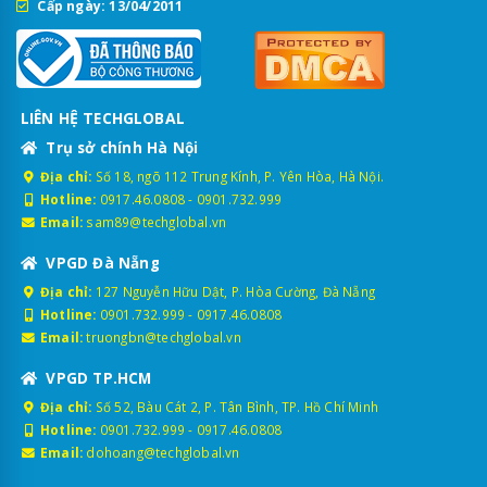
Cấp ngày: 13/04/2011
LIÊN HỆ TECHGLOBAL
Trụ sở chính Hà Nội
Địa chỉ:
Số 18, ngõ 112 Trung Kính, P. Yên Hòa, Hà Nội.
Hotline:
0917.46.0808
-
0901.732.999
Email:
sam89@techglobal.vn
VPGD Đà Nẵng
Địa chỉ:
127 Nguyễn Hữu Dật, P. Hòa Cường, Đà Nẵng
Hotline:
0901.732.999
-
0917.46.0808
Email:
truongbn@techglobal.vn
VPGD TP.HCM
Địa chỉ:
Số 52, Bàu Cát 2, P. Tân Bình, TP. Hồ Chí Minh
Hotline:
0901.732.999
-
0917.46.0808
Email:
dohoang@techglobal.vn