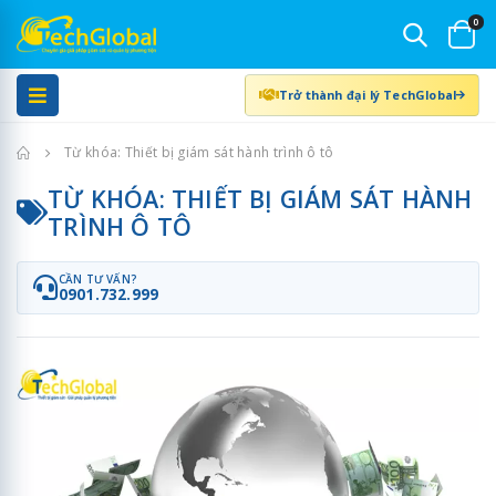
0
Trở thành đại lý TechGlobal
Trang chủ
Từ khóa: Thiết bị giám sát hành trình ô tô
TỪ KHÓA: THIẾT BỊ GIÁM SÁT HÀNH
TRÌNH Ô TÔ
CẦN TƯ VẤN?
0901.732.999