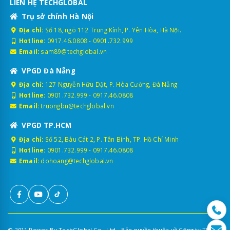
LIÊN HỆ TECHGLOBAL
Trụ sở chính Hà Nội
Địa chỉ:
Số 18, ngõ 112 Trung Kính, P. Yên Hòa, Hà Nội.
Hotline:
0917.46.0808
-
0901.732.999
Email:
sam89@techglobal.vn
VPGD Đà Nẵng
Địa chỉ:
127 Nguyễn Hữu Dật, P. Hòa Cường, Đà Nẵng
Hotline:
0901.732.999
-
0917.46.0808
Email:
truongbn@techglobal.vn
VPGD TP.HCM
Địa chỉ:
Số 52, Bàu Cát 2, P. Tân Bình, TP. Hồ Chí Minh
Hotline:
0901.732.999
-
0917.46.0808
Email:
dohoang@techglobal.vn
© 2011 Power By TechGlobal Co., Ltd - Bản quyền thuộc về Công ty TNHH