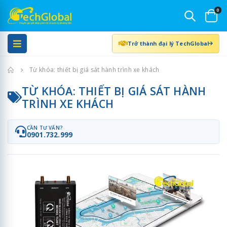
0
Trở thành đại lý TechGlobal
Trang chủ
Từ khóa: thiết bị giá sát hành trình xe khách
TỪ KHÓA: THIẾT BỊ GIÁ SÁT HÀNH
TRÌNH XE KHÁCH
CẦN TƯ VẤN?
0901.732.999