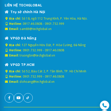
LIÊN HỆ TECHGLOBAL
Trụ sở chính Hà Nội
Địa chỉ:
Số 18, ngõ 112 Trung Kính, P. Yên Hòa, Hà Nội.
Hotline:
0917.46.0808
-
0901.732.999
Email:
sam89@techglobal.vn
VPGD Đà Nẵng
Địa chỉ:
127 Nguyễn Hữu Dật, P. Hòa Cường, Đà Nẵng
Hotline:
0901.732.999
-
0917.46.0808
Email:
truongbn@techglobal.vn
VPGD TP.HCM
Địa chỉ:
Số 52, Bàu Cát 2, P. Tân Bình, TP. Hồ Chí Minh
Hotline:
0901.732.999
-
0917.46.0808
Email:
dohoang@techglobal.vn