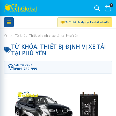
0
Trở thành đại lý TechGlobal
Trang chủ
Từ khóa: Thiết bị định vị xe tải tại Phú Yên
TỪ KHÓA: THIẾT BỊ ĐỊNH VỊ XE TẢI
TẠI PHÚ YÊN
CẦN TƯ VẤN?
0901.732.999