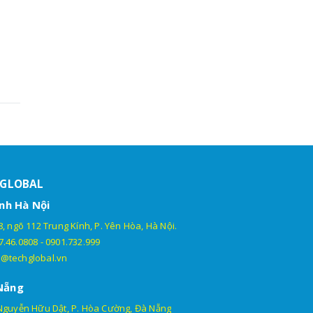
HGLOBAL
nh Hà Nội
, ngõ 112 Trung Kính, P. Yên Hòa, Hà Nội.
7.46.0808
-
0901.732.999
@techglobal.vn
Nẵng
Nguyễn Hữu Dật, P. Hòa Cường, Đà Nẵng