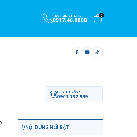
0
BÁN HÀNG ONLINE
0917.46.0808
CẦN TƯ VẤN?
0901.732.999
o
NỘI DUNG NỔI BẬT