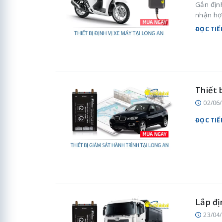
Gắn địn
nhận hợ
ĐỌC TIẾ
Thiết 
02/06
ĐỌC TIẾ
Lắp đị
23/04