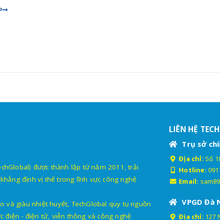
P
LIÊN HỆ TEC
Trụ sở chí
Địa chỉ:
Số 18
lobal) được thành lập từ năm 2011, trải
Hotline:
091
khẳng định vị thế trong lĩnh vực công nghệ
Email:
sam89
VPGD Đà 
o và giàu nhiệt huyết, TechGlobal quy tụ nguồn
c điện - điện tử, viễn thông và công nghệ
Địa chỉ:
127 