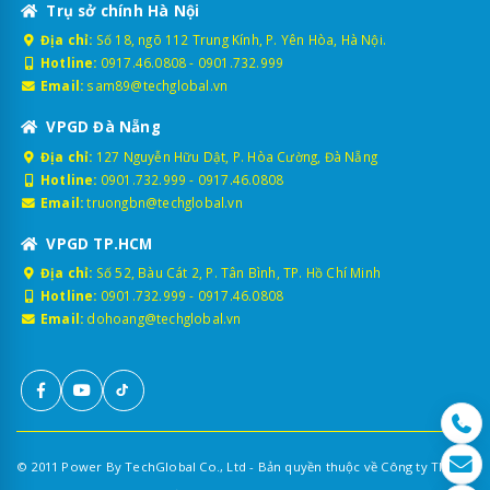
Trụ sở chính Hà Nội
Địa chỉ:
Số 18, ngõ 112 Trung Kính, P. Yên Hòa, Hà Nội.
Hotline:
0917.46.0808
-
0901.732.999
Email:
sam89@techglobal.vn
VPGD Đà Nẵng
Địa chỉ:
127 Nguyễn Hữu Dật, P. Hòa Cường, Đà Nẵng
Hotline:
0901.732.999
-
0917.46.0808
Email:
truongbn@techglobal.vn
VPGD TP.HCM
Địa chỉ:
Số 52, Bàu Cát 2, P. Tân Bình, TP. Hồ Chí Minh
Hotline:
0901.732.999
-
0917.46.0808
Email:
dohoang@techglobal.vn
© 2011 Power By TechGlobal Co., Ltd - Bản quyền thuộc về Công ty TNHH