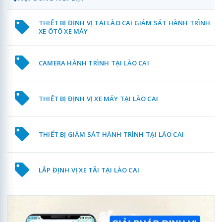
THIẾT BỊ ĐỊNH VỊ TẠI LÀO CAI GIÁM SÁT HÀNH TRÌNH
XE ÔTÔ XE MÁY
CAMERA HÀNH TRÌNH TẠI LÀO CAI
THIẾT BỊ ĐỊNH VỊ XE MÁY TẠI LÀO CAI
THIẾT BỊ GIÁM SÁT HÀNH TRÌNH TẠI LÀO CAI
LẮP ĐỊNH VỊ XE TẢI TẠI LÀO CAI