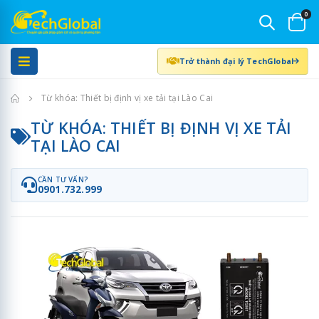
0
Trở thành đại lý TechGlobal
Trang chủ
Từ khóa: Thiết bị định vị xe tải tại Lào Cai
TỪ KHÓA: THIẾT BỊ ĐỊNH VỊ XE TẢI
TẠI LÀO CAI
CẦN TƯ VẤN?
0901.732.999