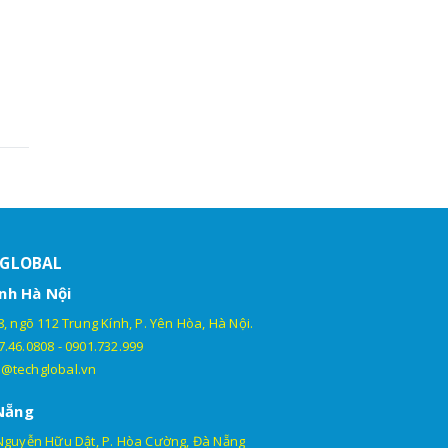
HGLOBAL
nh Hà Nội
, ngõ 112 Trung Kính, P. Yên Hòa, Hà Nội.
7.46.0808
-
0901.732.999
@techglobal.vn
Nẵng
Nguyễn Hữu Dật, P. Hòa Cường, Đà Nẵng