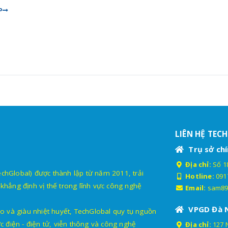
P
LIÊN HỆ TEC
Trụ sở chí
Địa chỉ:
Số 18
lobal) được thành lập từ năm 2011, trải
Hotline:
091
khẳng định vị thế trong lĩnh vực công nghệ
Email:
sam89
VPGD Đà 
o và giàu nhiệt huyết, TechGlobal quy tụ nguồn
c điện - điện tử, viễn thông và công nghệ
Địa chỉ:
127 