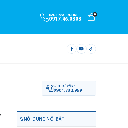
0
BÁN HÀNG ONLINE
0917.46.0808
CẦN TƯ VẤN?
0901.732.999
ô
NỘI DUNG NỔI BẬT