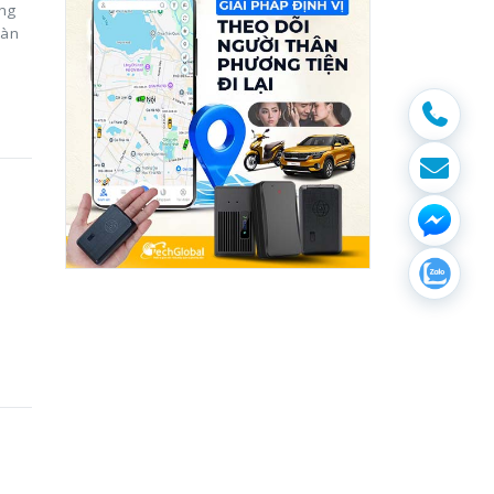
ứng
oàn