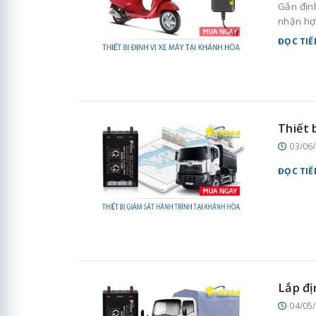
Gắn địn
nhận hợ
ĐỌC TIẾ
Thiết 
03/06
ĐỌC TIẾ
Lắp đị
04/05