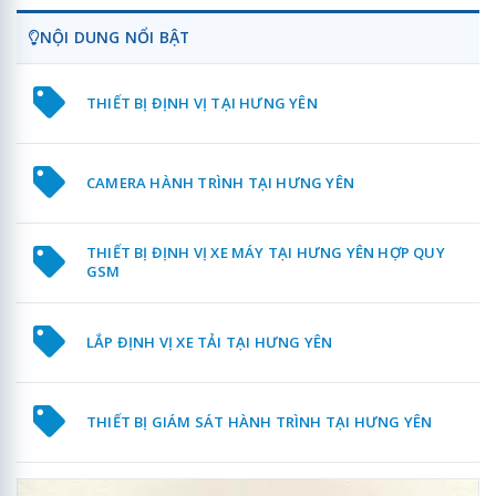
NỘI DUNG NỔI BẬT
THIẾT BỊ ĐỊNH VỊ TẠI HƯNG YÊN
CAMERA HÀNH TRÌNH TẠI HƯNG YÊN
THIẾT BỊ ĐỊNH VỊ XE MÁY TẠI HƯNG YÊN HỢP QUY
GSM
LẮP ĐỊNH VỊ XE TẢI TẠI HƯNG YÊN
THIẾT BỊ GIÁM SÁT HÀNH TRÌNH TẠI HƯNG YÊN