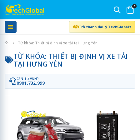
0
Trở thành đại lý TechGlobal
Trang chủ
Từ khóa: Thiết bị định vị xe tải tại Hưng Yên
TỪ KHÓA: THIẾT BỊ ĐỊNH VỊ XE TẢI
TẠI HƯNG YÊN
CẦN TƯ VẤN?
0901.732.999