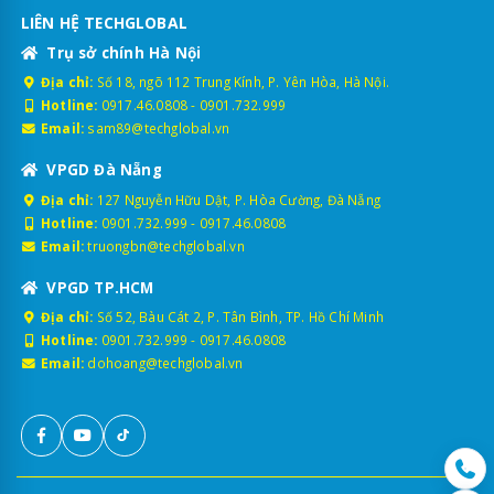
LIÊN HỆ TECHGLOBAL
Trụ sở chính Hà Nội
Địa chỉ:
Số 18, ngõ 112 Trung Kính, P. Yên Hòa, Hà Nội.
Hotline:
0917.46.0808
-
0901.732.999
Email:
sam89@techglobal.vn
VPGD Đà Nẵng
Địa chỉ:
127 Nguyễn Hữu Dật, P. Hòa Cường, Đà Nẵng
Hotline:
0901.732.999
-
0917.46.0808
Email:
truongbn@techglobal.vn
VPGD TP.HCM
Địa chỉ:
Số 52, Bàu Cát 2, P. Tân Bình, TP. Hồ Chí Minh
Hotline:
0901.732.999
-
0917.46.0808
Email:
dohoang@techglobal.vn