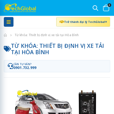
0
Trở thành đại lý TechGlobal
Trang chủ
Từ khóa: Thiết bị định vị xe tải tại Hòa Bình
TỪ KHÓA: THIẾT BỊ ĐỊNH VỊ XE TẢI
TẠI HÒA BÌNH
CẦN TƯ VẤN?
0901.732.999