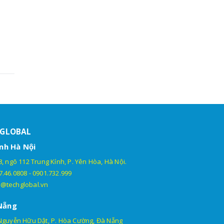
HGLOBAL
nh Hà Nội
, ngõ 112 Trung Kính, P. Yên Hòa, Hà Nội.
7.46.0808
-
0901.732.999
@techglobal.vn
Nẵng
Nguyễn Hữu Dật, P. Hòa Cường, Đà Nẵng