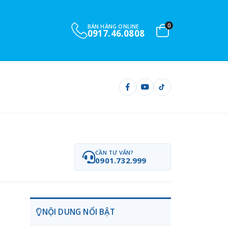
0
BÁN HÀNG ONLINE
0917.46.0808
CẦN TƯ VẤN?
0901.732.999
NỘI DUNG NỔI BẬT