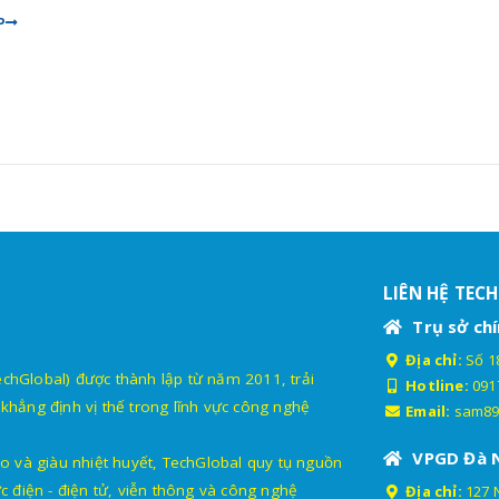
P
LIÊN HỆ TEC
Trụ sở chí
Địa chỉ:
Số 18
lobal) được thành lập từ năm 2011, trải
Hotline:
091
khẳng định vị thế trong lĩnh vực công nghệ
Email:
sam89
VPGD Đà 
o và giàu nhiệt huyết, TechGlobal quy tụ nguồn
c điện - điện tử, viễn thông và công nghệ
Địa chỉ:
127 