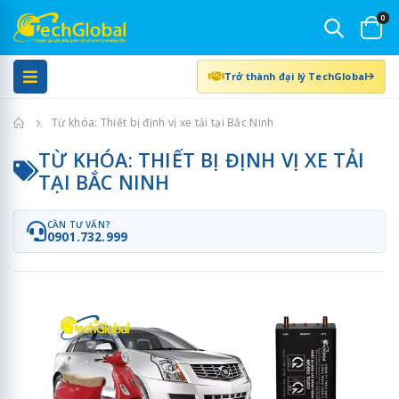
0
Trở thành đại lý TechGlobal
Trang chủ
Từ khóa: Thiết bị định vị xe tải tại Bắc Ninh
TỪ KHÓA: THIẾT BỊ ĐỊNH VỊ XE TẢI
TẠI BẮC NINH
CẦN TƯ VẤN?
0901.732.999