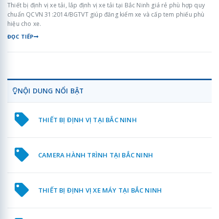
Thiết bị định vị xe tải, lắp định vị xe tải tại Bắc Ninh giá rẻ phù hợp quy
chuẩn QCVN 31:2014/BGTVT giúp đăng kiểm xe và cấp tem phiếu phù
hiệu cho xe.
ĐỌC TIẾP
NỘI DUNG NỔI BẬT
THIẾT BỊ ĐỊNH VỊ TẠI BẮC NINH
CAMERA HÀNH TRÌNH TẠI BẮC NINH
THIẾT BỊ ĐỊNH VỊ XE MÁY TẠI BẮC NINH