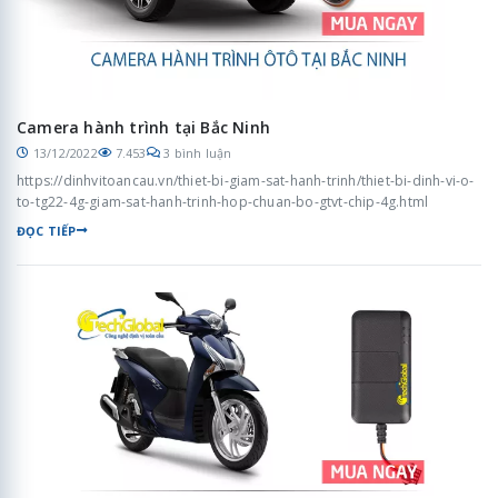
Camera hành trình tại Bắc Ninh
13/12/2022
7.453
3 bình luận
https://dinhvitoancau.vn/thiet-bi-giam-sat-hanh-trinh/thiet-bi-dinh-vi-o-
to-tg22-4g-giam-sat-hanh-trinh-hop-chuan-bo-gtvt-chip-4g.html
ĐỌC TIẾP