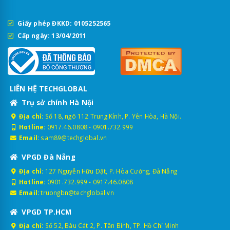
Giấy phép ĐKKD: 0105252565
Cấp ngày: 13/04/2011
LIÊN HỆ TECHGLOBAL
Trụ sở chính Hà Nội
Địa chỉ:
Số 18, ngõ 112 Trung Kính, P. Yên Hòa, Hà Nội.
Hotline:
0917.46.0808
-
0901.732.999
Email:
sam89@techglobal.vn
VPGD Đà Nẵng
Địa chỉ:
127 Nguyễn Hữu Dật, P. Hòa Cường, Đà Nẵng
Hotline:
0901.732.999
-
0917.46.0808
Email:
truongbn@techglobal.vn
VPGD TP.HCM
Địa chỉ:
Số 52, Bàu Cát 2, P. Tân Bình, TP. Hồ Chí Minh