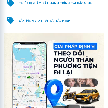
THIẾT BỊ GIÁM SÁT HÀNH TRÌNH TẠI BẮC NINH
LẮP ĐỊNH VỊ XE TẢI TẠI BẮC NINH