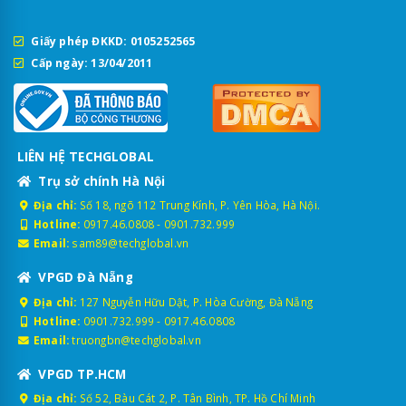
Giấy phép ĐKKD: 0105252565
Cấp ngày: 13/04/2011
LIÊN HỆ TECHGLOBAL
Trụ sở chính Hà Nội
Địa chỉ:
Số 18, ngõ 112 Trung Kính, P. Yên Hòa, Hà Nội.
Hotline:
0917.46.0808
-
0901.732.999
Email:
sam89@techglobal.vn
VPGD Đà Nẵng
Địa chỉ:
127 Nguyễn Hữu Dật, P. Hòa Cường, Đà Nẵng
Hotline:
0901.732.999
-
0917.46.0808
Email:
truongbn@techglobal.vn
VPGD TP.HCM
Địa chỉ:
Số 52, Bàu Cát 2, P. Tân Bình, TP. Hồ Chí Minh