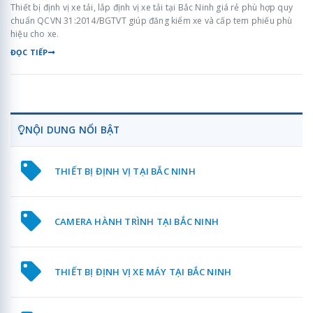
Thiết bị định vị xe tải, lắp định vị xe tải tại Bắc Ninh giá rẻ phù hợp quy
chuẩn QCVN 31:2014/BGTVT giúp đăng kiểm xe và cấp tem phiếu phù
hiệu cho xe.
ĐỌC TIẾP
NỘI DUNG NỔI BẬT
THIẾT BỊ ĐỊNH VỊ TẠI BẮC NINH
CAMERA HÀNH TRÌNH TẠI BẮC NINH
THIẾT BỊ ĐỊNH VỊ XE MÁY TẠI BẮC NINH