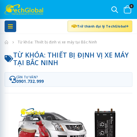
0
Trở thành đại lý TechGlobal
Trang chủ
Từ khóa: Thiết bị định vị xe máy tại Bắc Ninh
TỪ KHÓA: THIẾT BỊ ĐỊNH VỊ XE MÁY
TẠI BẮC NINH
CẦN TƯ VẤN?
0901.732.999