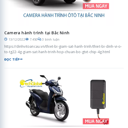
Camera hành trình tại Bắc Ninh
13/12/2022
7.450
3 bình luận
https://dinhvitoancau.vn/thiet-bi-giam-sat-hanh-trinh/thiet-bi-dinh-vi-o-
to-tg22-4g-giam-sat-hanh-trinh-hop-chuan-bo-gtvt-chip-4g.html
ĐỌC TIẾP