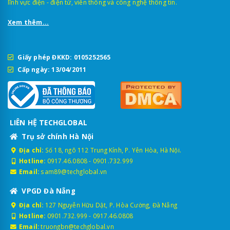
lĩnh vực điện - điện tử, viễn thông và công nghệ thông tin.
Xem thêm...
Giấy phép ĐKKD: 0105252565
Cấp ngày: 13/04/2011
LIÊN HỆ TECHGLOBAL
Trụ sở chính Hà Nội
Địa chỉ:
Số 18, ngõ 112 Trung Kính, P. Yên Hòa, Hà Nội.
Hotline:
0917.46.0808
-
0901.732.999
Email:
sam89@techglobal.vn
VPGD Đà Nẵng
Địa chỉ:
127 Nguyễn Hữu Dật, P. Hòa Cường, Đà Nẵng
Hotline:
0901.732.999
-
0917.46.0808
Email:
truongbn@techglobal.vn