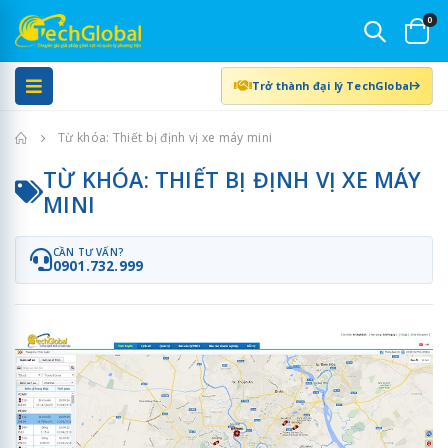
0
Trở thành đại lý TechGlobal
Trang chủ
Từ khóa: Thiết bị định vị xe máy mini
TỪ KHÓA: THIẾT BỊ ĐỊNH VỊ XE MÁY
MINI
CẦN TƯ VẤN?
0901.732.999