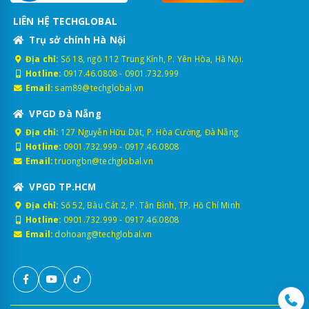
LIÊN HỆ TECHGLOBAL
Trụ sở chính Hà Nội
Địa chỉ:
Số 18, ngõ 112 Trung Kính, P. Yên Hòa, Hà Nội.
Hotline:
0917.46.0808
-
0901.732.999
Email:
sam89@techglobal.vn
VPGD Đà Nẵng
Địa chỉ:
127 Nguyễn Hữu Dật, P. Hòa Cường, Đà Nẵng
Hotline:
0901.732.999
-
0917.46.0808
Email:
truongbn@techglobal.vn
VPGD TP.HCM
Địa chỉ:
Số 52, Bàu Cát 2, P. Tân Bình, TP. Hồ Chí Minh
Hotline:
0901.732.999
-
0917.46.0808
Email:
dohoang@techglobal.vn