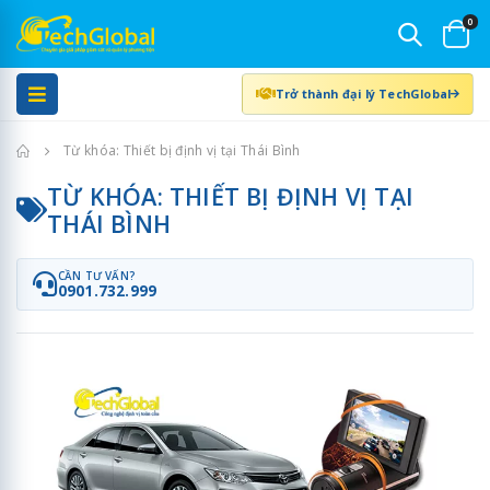
0
Trở thành đại lý TechGlobal
Trang chủ
Từ khóa: Thiết bị định vị tại Thái Bình
TỪ KHÓA: THIẾT BỊ ĐỊNH VỊ TẠI
THÁI BÌNH
CẦN TƯ VẤN?
0901.732.999