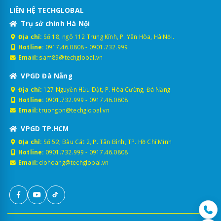
LIÊN HỆ TECHGLOBAL
Trụ sở chính Hà Nội
Địa chỉ:
Số 18, ngõ 112 Trung Kính, P. Yên Hòa, Hà Nội.
Hotline:
0917.46.0808
-
0901.732.999
Email:
sam89@techglobal.vn
VPGD Đà Nẵng
Địa chỉ:
127 Nguyễn Hữu Dật, P. Hòa Cường, Đà Nẵng
Hotline:
0901.732.999
-
0917.46.0808
Email:
truongbn@techglobal.vn
VPGD TP.HCM
Địa chỉ:
Số 52, Bàu Cát 2, P. Tân Bình, TP. Hồ Chí Minh
Hotline:
0901.732.999
-
0917.46.0808
Email:
dohoang@techglobal.vn