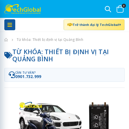
0
Trở thành đại lý TechGlobal
Trang chủ
Từ khóa: Thiết bị định vị tại Quảng Bình
TỪ KHÓA: THIẾT BỊ ĐỊNH VỊ TẠI
QUẢNG BÌNH
CẦN TƯ VẤN?
0901.732.999