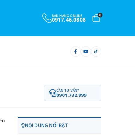
0
BÁN HÀNG ONLINE
0917.46.0808
CẦN TƯ VẤN?
0901.732.999
eo
NỘI DUNG NỔI BẬT