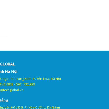
HGLOBAL
nh Hà Nội
, ngõ 112 Trung Kính, P. Yên Hòa, Hà Nội.
7.46.0808
-
0901.732.999
@techglobal.vn
Nẵng
Nguyễn Hữu Dật, P. Hòa Cường, Đà Nẵng