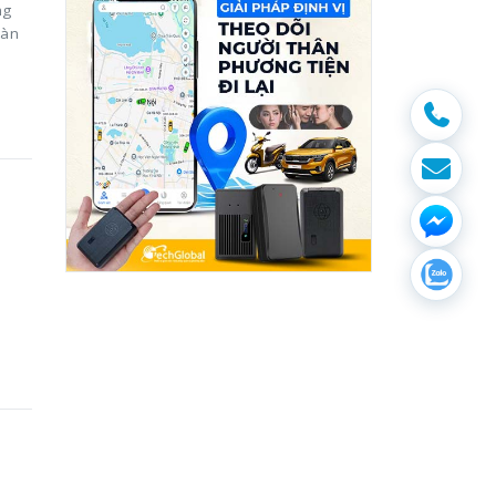
ng
oàn