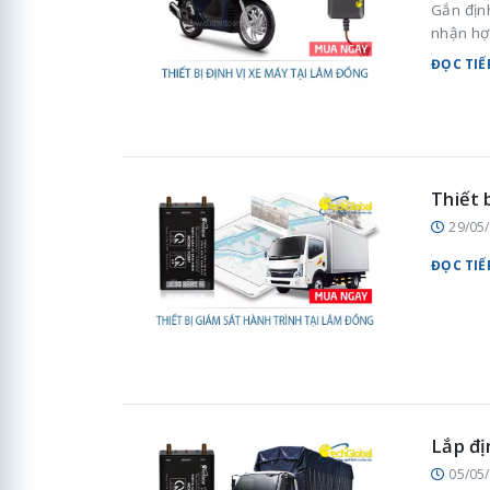
Gắn địn
nhận hợ
ĐỌC TIẾ
Thiết 
29/05
ĐỌC TIẾ
Lắp đị
05/05