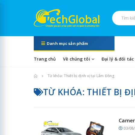
Tìm kiếm s
Danh mục sản phẩm
Trang chủ
Về chúng tôi
Đại lý & đối tác
Trang chủ
Từ khóa: Thiết bị định vị tại Lâm Đồng
TỪ KHÓA: THIẾT BỊ Đ
Camera
03/08