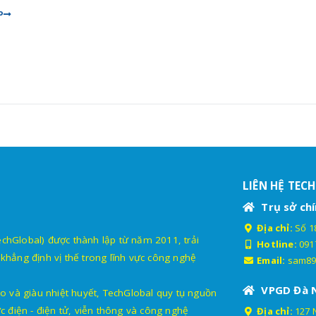
P
LIÊN HỆ TEC
Trụ sở chí
Địa chỉ:
Số 18
lobal) được thành lập từ năm 2011, trải
Hotline:
091
khẳng định vị thế trong lĩnh vực công nghệ
Email:
sam89
VPGD Đà 
o và giàu nhiệt huyết, TechGlobal quy tụ nguồn
c điện - điện tử, viễn thông và công nghệ
Địa chỉ:
127 