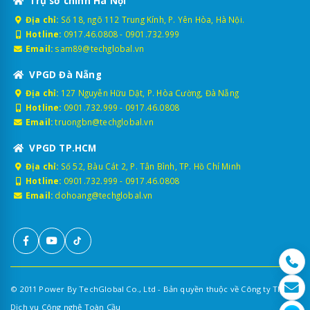
Trụ sở chính Hà Nội
Địa chỉ:
Số 18, ngõ 112 Trung Kính, P. Yên Hòa, Hà Nội.
Hotline:
0917.46.0808
-
0901.732.999
Email:
sam89@techglobal.vn
VPGD Đà Nẵng
Địa chỉ:
127 Nguyễn Hữu Dật, P. Hòa Cường, Đà Nẵng
Hotline:
0901.732.999
-
0917.46.0808
Email:
truongbn@techglobal.vn
VPGD TP.HCM
Địa chỉ:
Số 52, Bàu Cát 2, P. Tân Bình, TP. Hồ Chí Minh
Hotline:
0901.732.999
-
0917.46.0808
Email:
dohoang@techglobal.vn
© 2011 Power By TechGlobal Co., Ltd - Bản quyền thuộc về Công ty TNHH
Dịch vụ Công nghệ Toàn Cầu