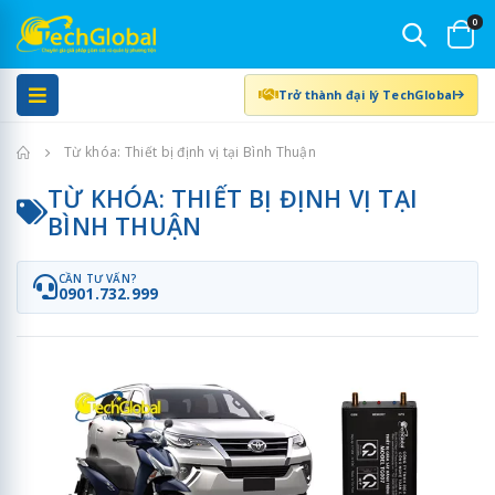
0
Trở thành đại lý TechGlobal
Trang chủ
Từ khóa: Thiết bị định vị tại Bình Thuận
TỪ KHÓA: THIẾT BỊ ĐỊNH VỊ TẠI
BÌNH THUẬN
CẦN TƯ VẤN?
0901.732.999