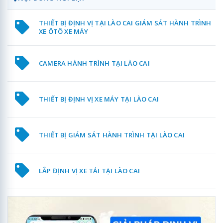
THIẾT BỊ ĐỊNH VỊ TẠI LÀO CAI GIÁM SÁT HÀNH TRÌNH
XE ÔTÔ XE MÁY
CAMERA HÀNH TRÌNH TẠI LÀO CAI
THIẾT BỊ ĐỊNH VỊ XE MÁY TẠI LÀO CAI
THIẾT BỊ GIÁM SÁT HÀNH TRÌNH TẠI LÀO CAI
LẮP ĐỊNH VỊ XE TẢI TẠI LÀO CAI