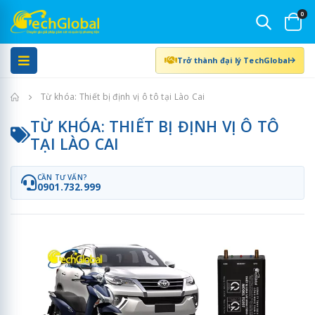
0
Trở thành đại lý TechGlobal
Trang chủ
Từ khóa: Thiết bị định vị ô tô tại Lào Cai
TỪ KHÓA: THIẾT BỊ ĐỊNH VỊ Ô TÔ
TẠI LÀO CAI
CẦN TƯ VẤN?
0901.732.999