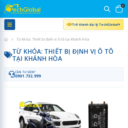
0
Trở thành đại lý TechGlobal
Trang chủ
Từ khóa: Thiết bị định vị ô tô tại Khánh Hòa
TỪ KHÓA: THIẾT BỊ ĐỊNH VỊ Ô TÔ
TẠI KHÁNH HÒA
CẦN TƯ VẤN?
0901.732.999