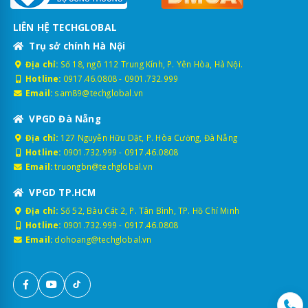
LIÊN HỆ TECHGLOBAL
Trụ sở chính Hà Nội
Địa chỉ:
Số 18, ngõ 112 Trung Kính, P. Yên Hòa, Hà Nội.
Hotline:
0917.46.0808
-
0901.732.999
Email:
sam89@techglobal.vn
VPGD Đà Nẵng
Địa chỉ:
127 Nguyễn Hữu Dật, P. Hòa Cường, Đà Nẵng
Hotline:
0901.732.999
-
0917.46.0808
Email:
truongbn@techglobal.vn
VPGD TP.HCM
Địa chỉ:
Số 52, Bàu Cát 2, P. Tân Bình, TP. Hồ Chí Minh
Hotline:
0901.732.999
-
0917.46.0808
Email:
dohoang@techglobal.vn