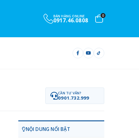
0
BÁN HÀNG ONLINE
0917.46.0808
CẦN TƯ VẤN?
0901.732.999
NỘI DUNG NỔI BẬT