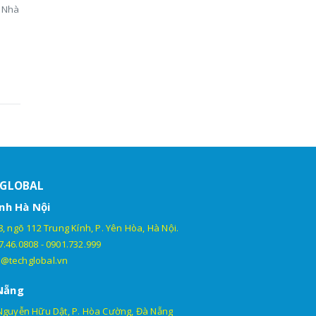
a Nhà
HGLOBAL
nh Hà Nội
, ngõ 112 Trung Kính, P. Yên Hòa, Hà Nội.
7.46.0808
-
0901.732.999
@techglobal.vn
Nẵng
Nguyễn Hữu Dật, P. Hòa Cường, Đà Nẵng