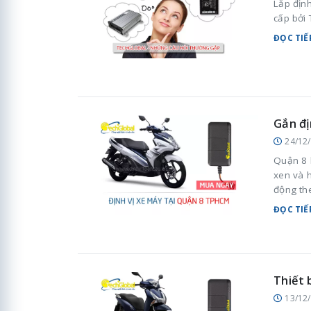
Lắp định
cấp bởi
ĐỌC TIẾ
Gắn đị
24/12
Quận 8 
xen và h
động th
sinh ho
ĐỌC TIẾ
Thiết 
13/12