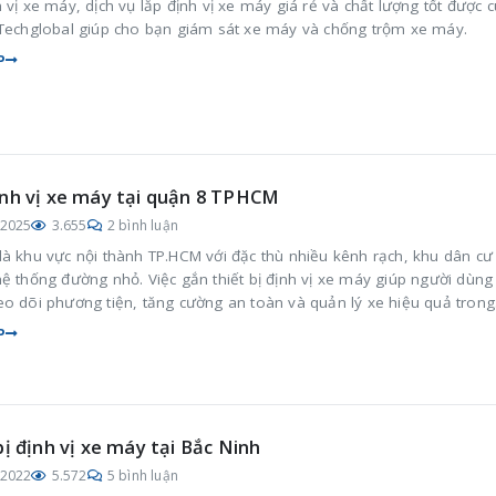
 vị xe máy, dịch vụ lắp định vị xe máy giá rẻ và chất lượng tốt được 
 Techglobal giúp cho bạn giám sát xe máy và chống trộm xe máy.
P
nh vị xe máy tại quận 8 TPHCM
/2025
3.655
2 bình luận
là khu vực nội thành TP.HCM với đặc thù nhiều kênh rạch, khu dân cư
ệ thống đường nhỏ. Việc gắn thiết bị định vị xe máy giúp người dùng
eo dõi phương tiện, tăng cường an toàn và quản lý xe hiệu quả trong
ạt hằng ngày.
P
bị định vị xe máy tại Bắc Ninh
/2022
5.572
5 bình luận