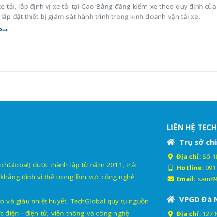
xe tải, lắp định vị xe tải tại Cao Bằng đăng kiểm xe theo quy định củ
lắp đặt thiết bị giám sát hành trình trong kinh doanh vận tải xe.
P
LIÊN HỆ TEC
Trụ sở chí
Địa chỉ:
Số 18
lobal) được thành lập từ năm 2011, trải
Hotline:
091
khẳng định vị thế trong lĩnh vực công nghệ
Email:
sam89
VPGD Đà 
o và giàu nhiệt huyết, TechGlobal quy tụ nguồn
c điện - điện tử, viễn thông và công nghệ
Địa chỉ:
127 