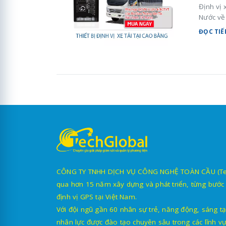
Định vị 
Nước về 
ĐỌC TIẾ
CÔNG TY TNHH DỊCH VỤ CÔNG NGHỆ TOÀN CẦU (TechG
qua hơn 15 năm xây dựng và phát triển, từng bước 
định vị GPS tại Việt Nam.
Với đội ngũ gần 60 nhân sự trẻ, năng động, sáng tạ
nhân lực được đào tạo chuyên sâu trong các lĩnh vự