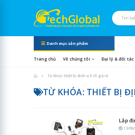
Tìm kiếm s
Danh mục sản phẩm
Trang chủ
Về chúng tôi
Đại lý & đối tác
Trang chủ
Từ khóa: thiết bị định vị ô tô giá rẻ
TỪ KHÓA: THIẾT BỊ ĐỊ
Lắp đị
13/06