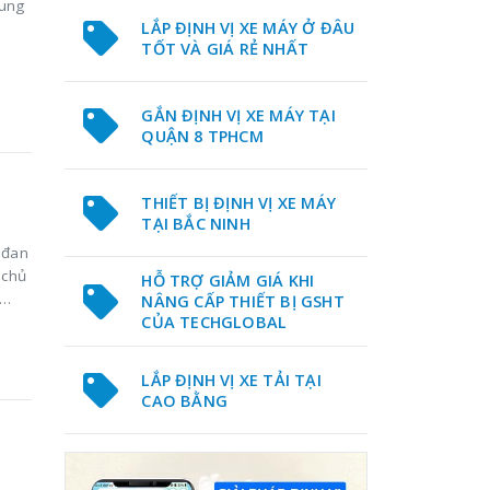
cung
LẮP ĐỊNH VỊ XE MÁY Ở ĐÂU
TỐT VÀ GIÁ RẺ NHẤT
GẮN ĐỊNH VỊ XE MÁY TẠI
QUẬN 8 TPHCM
THIẾT BỊ ĐỊNH VỊ XE MÁY
TẠI BẮC NINH
 đan
 chủ
HỖ TRỢ GIẢM GIÁ KHI
NÂNG CẤP THIẾT BỊ GSHT
CỦA TECHGLOBAL
LẮP ĐỊNH VỊ XE TẢI TẠI
CAO BẰNG