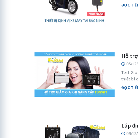
ĐỌC TIẾ
Hỗ trợ
05/12
TechGlob
thiết bị
ĐỌC TIẾ
Lắp đị
09/12