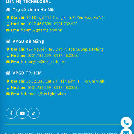
LIÊN HỆ TECHGLOBAL
Trụ sở chính Hà Nội
Địa chỉ:
Số 18, ngõ 112 Trung Kính, P. Yên Hòa, Hà Nội.
Hotline:
0917.46.0808
-
0901.732.999
Email:
sam89@techglobal.vn
VPGD Đà Nẵng
Địa chỉ:
127 Nguyễn Hữu Dật, P. Hòa Cường, Đà Nẵng
Hotline:
0901.732.999
-
0917.46.0808
Email:
truongbn@techglobal.vn
VPGD TP.HCM
Địa chỉ:
Số 52, Bàu Cát 2, P. Tân Bình, TP. Hồ Chí Minh
Hotline:
0901.732.999
-
0917.46.0808
Email:
dohoang@techglobal.vn
© 2011 Power By TechGlobal Co., Ltd - Bản quyền thuộc về Công ty TNHH