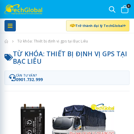
0
Trở thành đại lý TechGlobal
Trang chủ
Từ khóa: Thiết bị định vị gps tại Bạc Liêu
TỪ KHÓA: THIẾT BỊ ĐỊNH VỊ GPS TẠI
BẠC LIÊU
CẦN TƯ VẤN?
0901.732.999