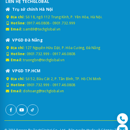
LIÊN HỆ TECHGLOBAL
Trụ sở chính Hà Nội
Địa chỉ:
Số 18, ngõ 112 Trung Kính, P. Yên Hòa, Hà Nội.
Hotline:
0917.46.0808
-
0901.732.999
Email:
sam89@techglobal.vn
VPGD Đà Nẵng
Địa chỉ:
127 Nguyễn Hữu Dật, P. Hòa Cường, Đà Nẵng
Hotline:
0901.732.999
-
0917.46.0808
Email:
truongbn@techglobal.vn
VPGD TP.HCM
Địa chỉ:
Số 52, Bàu Cát 2, P. Tân Bình, TP. Hồ Chí Minh
Hotline:
0901.732.999
-
0917.46.0808
Email:
dohoang@techglobal.vn
© 2011 Power By TechGlobal Co., Ltd - Bản quyền thuộc về Công ty TNHH