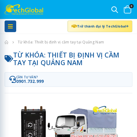
0
Trở thành đại lý TechGlobal
Trang chủ
Từ khóa: Thiết bị định vị cầm tay tại Quảng Nam
TỪ KHÓA: THIẾT BỊ ĐỊNH VỊ CẦM
TAY TẠI QUẢNG NAM
CẦN TƯ VẤN?
0901.732.999