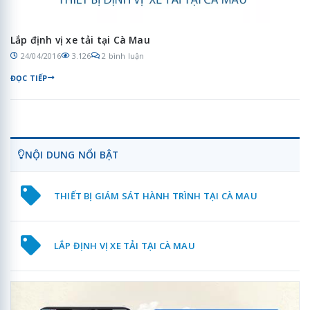
Lắp định vị xe tải tại Cà Mau
24/04/2016
3.126
2 bình luận
ĐỌC TIẾP
NỘI DUNG NỔI BẬT
THIẾT BỊ GIÁM SÁT HÀNH TRÌNH TẠI CÀ MAU
LẮP ĐỊNH VỊ XE TẢI TẠI CÀ MAU