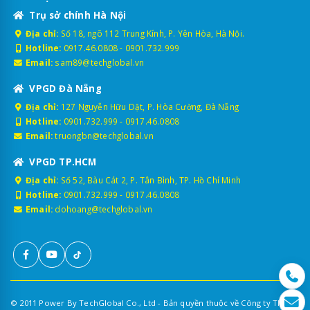
Trụ sở chính Hà Nội
Địa chỉ:
Số 18, ngõ 112 Trung Kính, P. Yên Hòa, Hà Nội.
Hotline:
0917.46.0808
-
0901.732.999
Email:
sam89@techglobal.vn
VPGD Đà Nẵng
Địa chỉ:
127 Nguyễn Hữu Dật, P. Hòa Cường, Đà Nẵng
Hotline:
0901.732.999
-
0917.46.0808
Email:
truongbn@techglobal.vn
VPGD TP.HCM
Địa chỉ:
Số 52, Bàu Cát 2, P. Tân Bình, TP. Hồ Chí Minh
Hotline:
0901.732.999
-
0917.46.0808
Email:
dohoang@techglobal.vn
© 2011 Power By TechGlobal Co., Ltd - Bản quyền thuộc về Công ty TNHH