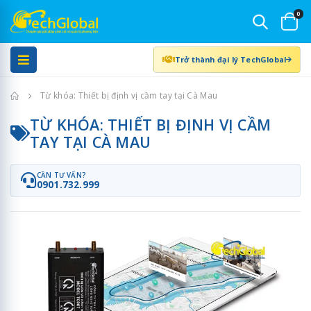
0
Trở thành đại lý TechGlobal
Trang chủ
Từ khóa: Thiết bị định vị cầm tay tại Cà Mau
TỪ KHÓA: THIẾT BỊ ĐỊNH VỊ CẦM
TAY TẠI CÀ MAU
CẦN TƯ VẤN?
0901.732.999