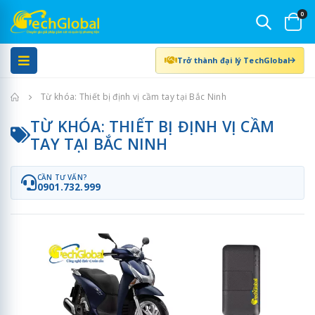
0
Trở thành đại lý TechGlobal
Trang chủ
Từ khóa: Thiết bị định vị cầm tay tại Bắc Ninh
TỪ KHÓA: THIẾT BỊ ĐỊNH VỊ CẦM
TAY TẠI BẮC NINH
CẦN TƯ VẤN?
0901.732.999