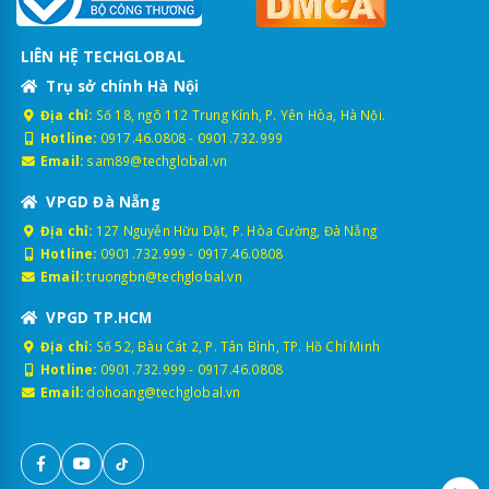
LIÊN HỆ TECHGLOBAL
Trụ sở chính Hà Nội
Địa chỉ:
Số 18, ngõ 112 Trung Kính, P. Yên Hòa, Hà Nội.
Hotline:
0917.46.0808
-
0901.732.999
Email:
sam89@techglobal.vn
VPGD Đà Nẵng
Địa chỉ:
127 Nguyễn Hữu Dật, P. Hòa Cường, Đà Nẵng
Hotline:
0901.732.999
-
0917.46.0808
Email:
truongbn@techglobal.vn
VPGD TP.HCM
Địa chỉ:
Số 52, Bàu Cát 2, P. Tân Bình, TP. Hồ Chí Minh
Hotline:
0901.732.999
-
0917.46.0808
Email:
dohoang@techglobal.vn