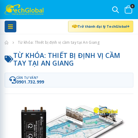
0
Trở thành đại lý TechGlobal
Trang chủ
Từ khóa: Thiết bị định vị cầm tay tại An Giang
TỪ KHÓA: THIẾT BỊ ĐỊNH VỊ CẦM
TAY TẠI AN GIANG
CẦN TƯ VẤN?
0901.732.999