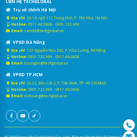
LIÊN HỆ TECHGLOBAL
Trụ sở chính Hà Nội
Địa chỉ:
Số 18, ngõ 112 Trung Kính, P. Yên Hòa, Hà Nội.
Hotline:
0917.46.0808
-
0901.732.999
Email:
sam89@techglobal.vn
VPGD Đà Nẵng
Địa chỉ:
127 Nguyễn Hữu Dật, P. Hòa Cường, Đà Nẵng
Hotline:
0901.732.999
-
0917.46.0808
Email:
truongbn@techglobal.vn
VPGD TP.HCM
Địa chỉ:
Số 52, Bàu Cát 2, P. Tân Bình, TP. Hồ Chí Minh
Hotline:
0901.732.999
-
0917.46.0808
Email:
dohoang@techglobal.vn
© 2011 Power By TechGlobal Co., Ltd - Bản quyền thuộc về Công ty TNHH