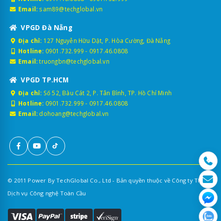
Email:
sam89@techglobal.vn
VPGD Đà Nẵng
Địa chỉ:
127 Nguyễn Hữu Dật, P. Hòa Cường, Đà Nẵng
Hotline:
0901.732.999
-
0917.46.0808
Email:
truongbn@techglobal.vn
VPGD TP.HCM
Địa chỉ:
Số 52, Bàu Cát 2, P. Tân Bình, TP. Hồ Chí Minh
Hotline:
0901.732.999
-
0917.46.0808
Email:
dohoang@techglobal.vn
© 2011 Power By TechGlobal Co., Ltd - Bản quyền thuộc về Công ty TNHH
Dịch vụ Công nghệ Toàn Cầu