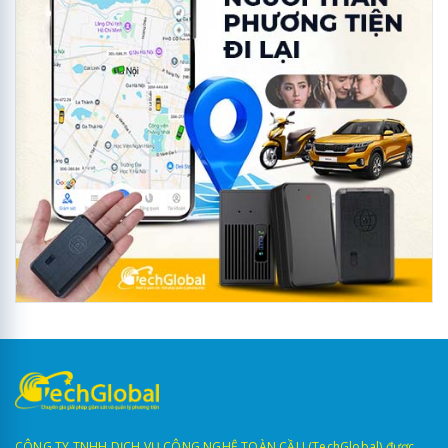
CÔNG TY TNHH DỊCH VỤ CÔNG NGHỆ TOÀN CẦU (TechGlobal) được