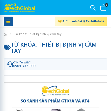
0
Trở thành đại lý TechGlobal
Trang chủ
Từ khóa: Thiết bị định vị cầm tay
TỪ KHÓA: THIẾT BỊ ĐỊNH VỊ CẦM
TAY
CẦN TƯ VẤN?
0901.732.999