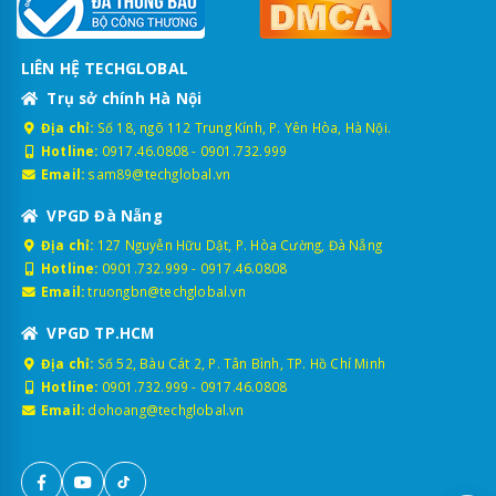
LIÊN HỆ TECHGLOBAL
Trụ sở chính Hà Nội
Địa chỉ:
Số 18, ngõ 112 Trung Kính, P. Yên Hòa, Hà Nội.
Hotline:
0917.46.0808
-
0901.732.999
Email:
sam89@techglobal.vn
VPGD Đà Nẵng
Địa chỉ:
127 Nguyễn Hữu Dật, P. Hòa Cường, Đà Nẵng
Hotline:
0901.732.999
-
0917.46.0808
Email:
truongbn@techglobal.vn
VPGD TP.HCM
Địa chỉ:
Số 52, Bàu Cát 2, P. Tân Bình, TP. Hồ Chí Minh
Hotline:
0901.732.999
-
0917.46.0808
Email:
dohoang@techglobal.vn