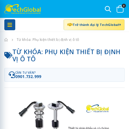
0
Trở thành đại lý TechGlobal
Trang chủ
Từ khóa: Phụ kiện thiết bị định vị ô tô
TỪ KHÓA: PHỤ KIỆN THIẾT BỊ ĐỊNH
VỊ Ô TÔ
CẦN TƯ VẤN?
0901.732.999