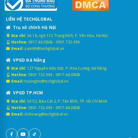
LIÊN HỆ TECHGLOBAL
Trụ sở chính Hà Nội
Địa chỉ:
Số 18, ngõ 112 Trung Kính, P. Yên Hòa, Hà Nội.
Hotline:
0917.46.0808
-
0901.732.999
Email:
sam89@techglobal.vn
VPGD Đà Nẵng
Địa chỉ:
127 Nguyễn Hữu Dật, P. Hòa Cường, Đà Nẵng
Hotline:
0901.732.999
-
0917.46.0808
Email:
truongbn@techglobal.vn
VPGD TP.HCM
Địa chỉ:
Số 52, Bàu Cát 2, P. Tân Bình, TP. Hồ Chí Minh
Hotline:
0901.732.999
-
0917.46.0808
Email:
dohoang@techglobal.vn