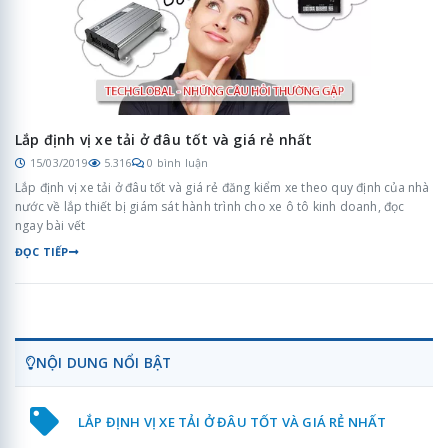
Lắp định vị xe tải ở đâu tốt và giá rẻ nhất
15/03/2019
5.316
0 bình luận
Lắp định vị xe tải ở đâu tốt và giá rẻ đăng kiểm xe theo quy định của nhà
nước về lắp thiết bị giám sát hành trình cho xe ô tô kinh doanh, đọc
ngay bài vết
ĐỌC TIẾP
NỘI DUNG NỔI BẬT
LẮP ĐỊNH VỊ XE TẢI Ở ĐÂU TỐT VÀ GIÁ RẺ NHẤT