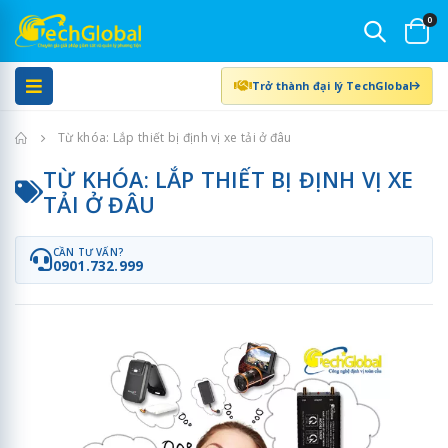
0
Trở thành đại lý TechGlobal
Trang chủ
Từ khóa: Lắp thiết bị định vị xe tải ở đâu
TỪ KHÓA: LẮP THIẾT BỊ ĐỊNH VỊ XE
TẢI Ở ĐÂU
CẦN TƯ VẤN?
0901.732.999