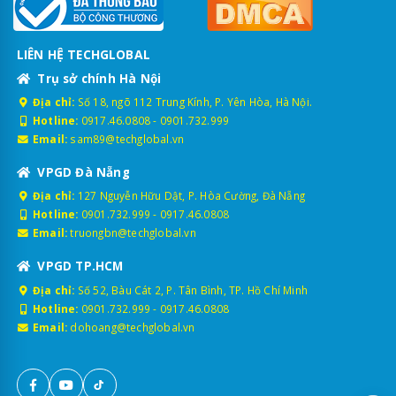
LIÊN HỆ TECHGLOBAL
Trụ sở chính Hà Nội
Địa chỉ:
Số 18, ngõ 112 Trung Kính, P. Yên Hòa, Hà Nội.
Hotline:
0917.46.0808
-
0901.732.999
Email:
sam89@techglobal.vn
VPGD Đà Nẵng
Địa chỉ:
127 Nguyễn Hữu Dật, P. Hòa Cường, Đà Nẵng
Hotline:
0901.732.999
-
0917.46.0808
Email:
truongbn@techglobal.vn
VPGD TP.HCM
Địa chỉ:
Số 52, Bàu Cát 2, P. Tân Bình, TP. Hồ Chí Minh
Hotline:
0901.732.999
-
0917.46.0808
Email:
dohoang@techglobal.vn