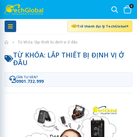
0
Trở thành đại lý TechGlobal
Trang chủ
Từ khóa: lắp thiết bị định vị ở đâu
TỪ KHÓA: LẮP THIẾT BỊ ĐỊNH VỊ Ở
ĐÂU
CẦN TƯ VẤN?
0901.732.999