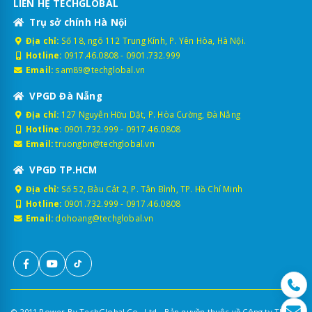
LIÊN HỆ TECHGLOBAL
Trụ sở chính Hà Nội
Địa chỉ:
Số 18, ngõ 112 Trung Kính, P. Yên Hòa, Hà Nội.
Hotline:
0917.46.0808
-
0901.732.999
Email:
sam89@techglobal.vn
VPGD Đà Nẵng
Địa chỉ:
127 Nguyễn Hữu Dật, P. Hòa Cường, Đà Nẵng
Hotline:
0901.732.999
-
0917.46.0808
Email:
truongbn@techglobal.vn
VPGD TP.HCM
Địa chỉ:
Số 52, Bàu Cát 2, P. Tân Bình, TP. Hồ Chí Minh
Hotline:
0901.732.999
-
0917.46.0808
Email:
dohoang@techglobal.vn
© 2011 Power By TechGlobal Co., Ltd - Bản quyền thuộc về Công ty TNHH