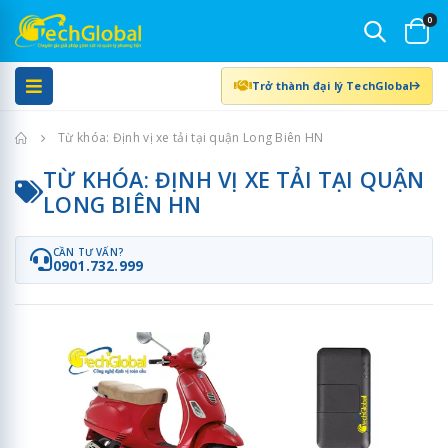
0
Trở thành đại lý TechGlobal
Trang chủ
Từ khóa: Định vị xe tải tại quận Long Biên HN
TỪ KHÓA: ĐỊNH VỊ XE TẢI TẠI QUẬN
LONG BIÊN HN
CẦN TƯ VẤN?
0901.732.999