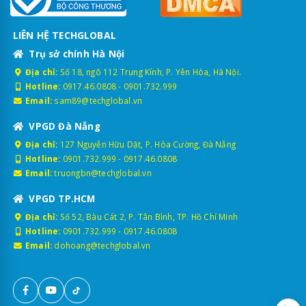
LIÊN HỆ TECHGLOBAL
Trụ sở chính Hà Nội
Địa chỉ:
Số 18, ngõ 112 Trung Kính, P. Yên Hòa, Hà Nội.
Hotline:
0917.46.0808
-
0901.732.999
Email:
sam89@techglobal.vn
VPGD Đà Nẵng
Địa chỉ:
127 Nguyễn Hữu Dật, P. Hòa Cường, Đà Nẵng
Hotline:
0901.732.999
-
0917.46.0808
Email:
truongbn@techglobal.vn
VPGD TP.HCM
Địa chỉ:
Số 52, Bàu Cát 2, P. Tân Bình, TP. Hồ Chí Minh
Hotline:
0901.732.999
-
0917.46.0808
Email:
dohoang@techglobal.vn