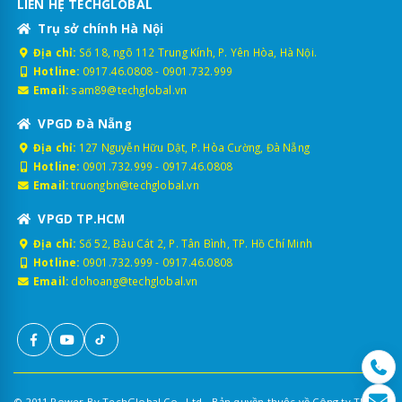
LIÊN HỆ TECHGLOBAL
Trụ sở chính Hà Nội
Địa chỉ:
Số 18, ngõ 112 Trung Kính, P. Yên Hòa, Hà Nội.
Hotline:
0917.46.0808
-
0901.732.999
Email:
sam89@techglobal.vn
VPGD Đà Nẵng
Địa chỉ:
127 Nguyễn Hữu Dật, P. Hòa Cường, Đà Nẵng
Hotline:
0901.732.999
-
0917.46.0808
Email:
truongbn@techglobal.vn
VPGD TP.HCM
Địa chỉ:
Số 52, Bàu Cát 2, P. Tân Bình, TP. Hồ Chí Minh
Hotline:
0901.732.999
-
0917.46.0808
Email:
dohoang@techglobal.vn
© 2011 Power By TechGlobal Co., Ltd - Bản quyền thuộc về Công ty TNHH