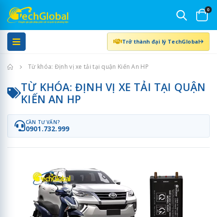
0
Trở thành đại lý TechGlobal
Trang chủ
Từ khóa: Định vị xe tải tại quận Kiến An HP
TỪ KHÓA: ĐỊNH VỊ XE TẢI TẠI QUẬN
KIẾN AN HP
CẦN TƯ VẤN?
0901.732.999