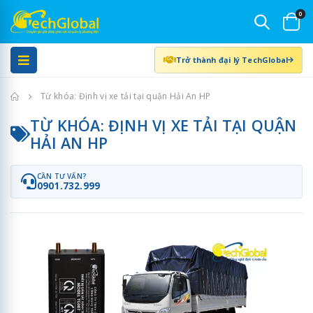
0
Trở thành đại lý TechGlobal
Trang chủ
Từ khóa: Định vị xe tải tại quận Hải An HP
TỪ KHÓA: ĐỊNH VỊ XE TẢI TẠI QUẬN
HẢI AN HP
CẦN TƯ VẤN?
0901.732.999