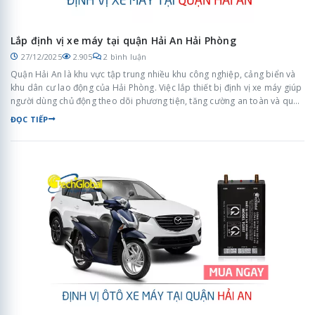
Lắp định vị xe máy tại quận Hải An Hải Phòng
27/12/2025
2.905
2 bình luận
Quận Hải An là khu vực tập trung nhiều khu công nghiệp, cảng biển và
khu dân cư lao động của Hải Phòng. Việc lắp thiết bị định vị xe máy giúp
người dùng chủ động theo dõi phương tiện, tăng cường an toàn và quản
lý xe hiệu quả trong môi trường di chuyển thường xuyên.
ĐỌC TIẾP