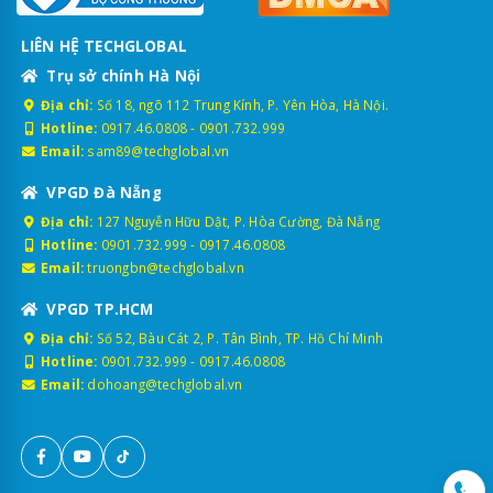
LIÊN HỆ TECHGLOBAL
Trụ sở chính Hà Nội
Địa chỉ:
Số 18, ngõ 112 Trung Kính, P. Yên Hòa, Hà Nội.
Hotline:
0917.46.0808
-
0901.732.999
Email:
sam89@techglobal.vn
VPGD Đà Nẵng
Địa chỉ:
127 Nguyễn Hữu Dật, P. Hòa Cường, Đà Nẵng
Hotline:
0901.732.999
-
0917.46.0808
Email:
truongbn@techglobal.vn
VPGD TP.HCM
Địa chỉ:
Số 52, Bàu Cát 2, P. Tân Bình, TP. Hồ Chí Minh
Hotline:
0901.732.999
-
0917.46.0808
Email:
dohoang@techglobal.vn