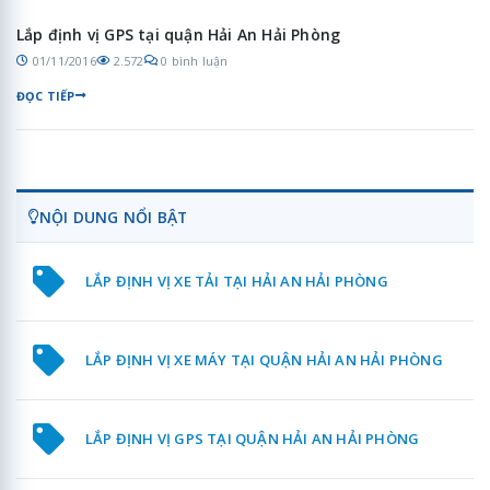
Lắp định vị GPS tại quận Hải An Hải Phòng
01/11/2016
2.572
0 bình luận
ĐỌC TIẾP
NỘI DUNG NỔI BẬT
LẮP ĐỊNH VỊ XE TẢI TẠI HẢI AN HẢI PHÒNG
LẮP ĐỊNH VỊ XE MÁY TẠI QUẬN HẢI AN HẢI PHÒNG
LẮP ĐỊNH VỊ GPS TẠI QUẬN HẢI AN HẢI PHÒNG