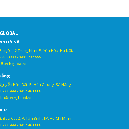
HGLOBAL
nh Hà Nội
, ngõ 112 Trung Kính, P. Yên Hòa, Hà Nội.
7.46.0808
-
0901.732.999
@techglobal.vn
Nẵng
Nguyễn Hữu Dật, P. Hòa Cường, Đà Nẵng
1.732.999
-
0917.46.0808
gbn@techglobal.vn
HCM
, Bàu Cát 2, P. Tân Bình, TP. Hồ Chí Minh
1.732.999
-
0917.46.0808