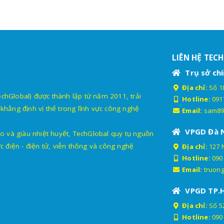
LIÊN HỆ TEC
Trụ sở chí
Địa chỉ:
Số 18
lobal) được thành lập từ năm 2011, trải
Hotline:
091
khẳng định vị thế trong lĩnh vực công nghệ
Email:
sam89
VPGD Đà 
o và giàu nhiệt huyết, TechGlobal quy tụ nguồn
c điện - điện tử, viễn thông và công nghệ
Địa chỉ:
127 
Hotline:
090
Email:
truon
VPGD TP.
Địa chỉ:
Số 52
Hotline:
090