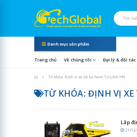
Tìm kiếm s
Danh mục sản phẩm
Trang chủ
Về chúng tôi
Đại lý & đối tác
Trang chủ
Từ khóa: Định vị xe tải tại Nam Từ Liêm HN
TỪ KHÓA: ĐỊNH VỊ XE
Lắp đị
21/12