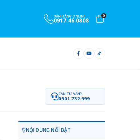
0
BÁN HÀNG ONLINE
0917.46.0808
CẦN TƯ VẤN?
0901.732.999
NỘI DUNG NỔI BẬT