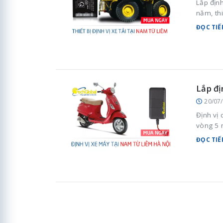
Lắp định
năm, thi
ĐỌC TIẾ
Lắp đị
20/07
Định vị
vòng 5 n
ĐỌC TIẾ