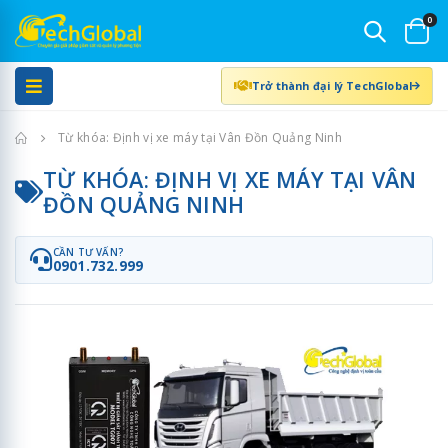
0
Trở thành đại lý TechGlobal
Trang chủ
Từ khóa: Định vị xe máy tại Vân Đồn Quảng Ninh
TỪ KHÓA: ĐỊNH VỊ XE MÁY TẠI VÂN
ĐỒN QUẢNG NINH
CẦN TƯ VẤN?
0901.732.999