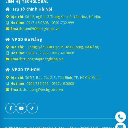
LIÊN HỆ TECHGLOBAL
Trụ sở chính Hà Nội
Địa chỉ:
Số 18, ngõ 112 Trung Kính, P. Yên Hòa, Hà Nội.
Hotline:
0917.46.0808
-
0901.732.999
Email:
sam89@techglobal.vn
VPGD Đà Nẵng
Địa chỉ:
127 Nguyễn Hữu Dật, P. Hòa Cường, Đà Nẵng
Hotline:
0901.732.999
-
0917.46.0808
Email:
truongbn@techglobal.vn
VPGD TP.HCM
Địa chỉ:
Số 52, Bàu Cát 2, P. Tân Bình, TP. Hồ Chí Minh
Hotline:
0901.732.999
-
0917.46.0808
Email:
dohoang@techglobal.vn
© 2011 Power By TechGlobal Co., Ltd - Bản quyền thuộc về Công ty TNHH