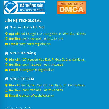
LIÊN HỆ TECHGLOBAL
Trụ sở chính Hà Nội
Địa chỉ:
Số 18, ngõ 112 Trung Kính, P. Yên Hòa, Hà Nội.
Hotline:
0917.46.0808
-
0901.732.999
Email:
sam89@techglobal.vn
VPGD Đà Nẵng
Địa chỉ:
127 Nguyễn Hữu Dật, P. Hòa Cường, Đà Nẵng
Hotline:
0901.732.999
-
0917.46.0808
Email:
truongbn@techglobal.vn
VPGD TP.HCM
Địa chỉ:
Số 52, Bàu Cát 2, P. Tân Bình, TP. Hồ Chí Minh
Hotline:
0901.732.999
-
0917.46.0808
Email:
dohoang@techglobal.vn