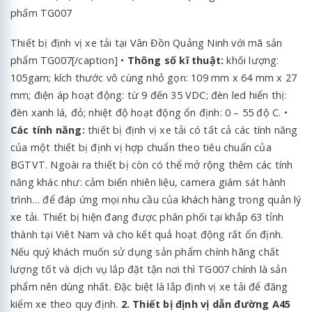
Thiết bị định vị xe tải tại Vân Đồn Quảng Ninh với mã sản
phẩm TG007[/caption] •
Thông số kĩ thuật:
khối lượng:
105gam; kích thước vô cùng nhỏ gọn: 109 mm x 64 mm x 27
mm; điện áp hoạt động: từ 9 đến 35 VDC; đèn led hiển thị:
đèn xanh lá, đỏ; nhiệt độ hoạt động ổn định: 0 – 55 độ C. •
Các tính năng:
thiết bị định vị xe tải có tất cả các tính năng
của một thiết bị định vị hợp chuẩn theo tiêu chuẩn của
BGTVT. Ngoài ra thiết bị còn có thể mở rộng thêm các tính
năng khác như: cảm biến nhiên liệu, camera giám sát hành
trình… để đáp ứng mọi nhu cầu của khách hàng trong quản lý
xe tải. Thiết bị hiện đang được phân phối tại khắp 63 tỉnh
thành tại Viêt Nam và cho kết quả hoạt động rất ổn định.
Nếu quý khách muốn sử dụng sản phẩm chính hãng chất
lượng tốt và dịch vụ lắp đặt tận nơi thì TG007 chính là sản
phẩm nên dùng nhất. Đặc biệt là lắp định vị xe tải để đăng
kiểm xe theo quy định.
2. Thiết bị định vị dẫn đường A45